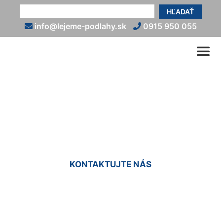
HĽADAŤ
info@lejeme-podlahy.sk
0915 950 055
Liate podlahy cena Ivanka
pri Dunaji
KONTAKTUJTE NÁS