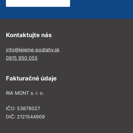
Kontaktujte nás
info@lejeme-podlahy.sk
0915 950 055
Fakturačné údaje
RIA MONT s. r. o.
IČO: 53878027
DIČ: 2121544909