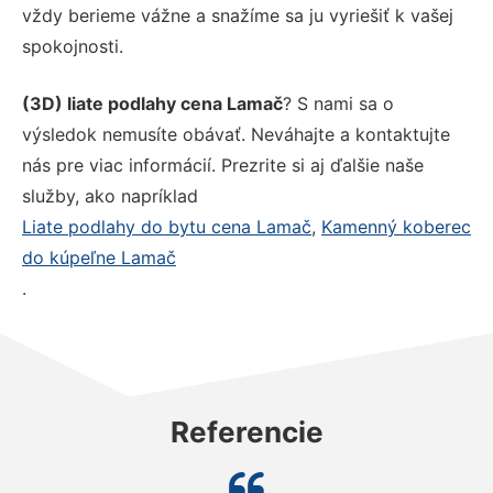
vždy berieme vážne a snažíme sa ju vyriešiť k vašej
spokojnosti.
(3D) liate podlahy cena Lamač
? S nami sa o
výsledok nemusíte obávať. Neváhajte a kontaktujte
nás pre viac informácií. Prezrite si aj ďalšie naše
služby, ako napríklad
Liate podlahy do bytu cena Lamač
,
Kamenný koberec
do kúpeľne Lamač
.
Referencie