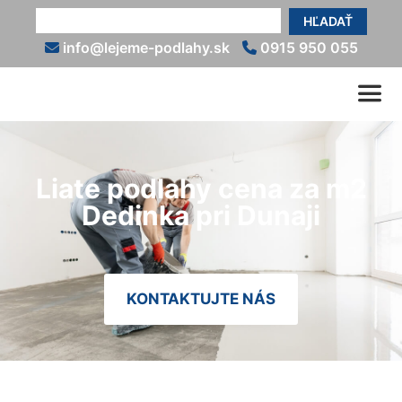
HĽADAŤ
info@lejeme-podlahy.sk
0915 950 055
Liate podlahy cena za m2
Dedinka pri Dunaji
KONTAKTUJTE NÁS