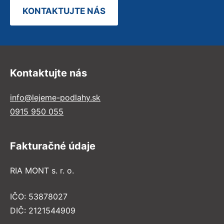
KONTAKTUJTE NÁS
Kontaktujte nás
info@lejeme-podlahy.sk
0915 950 055
Fakturačné údaje
RIA MONT s. r. o.
IČO: 53878027
DIČ: 2121544909