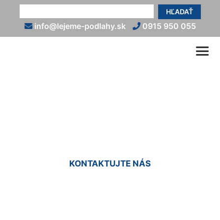
HĽADAŤ
info@lejeme-podlahy.sk
0915 950 055
Liate podlahy cena za m2
Deutsch Haslau
KONTAKTUJTE NÁS