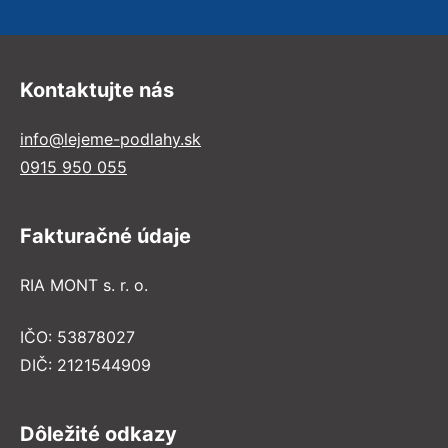
Kontaktujte nás
info@lejeme-podlahy.sk
0915 950 055
Fakturačné údaje
RIA MONT s. r. o.
IČO: 53878027
DIČ: 2121544909
Dôležité odkazy