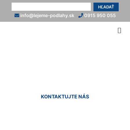
HĽADAŤ
info@lejeme-podlahy.sk
0915 950 055
Liate podlahy cena za m2
Kramáre
KONTAKTUJTE NÁS