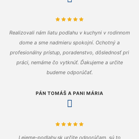
Realizovali nám liatu podlahu v kuchyni v rodinnom
dome a sme nadmieru spokojní. Ochotný a
profesionálny prístup, poradenstvo, dôslednosť pri
práci, nemáme čo vytknúť. Ďakujeme a určite
budeme odporúčať.
PÁN TOMÁŠ A PANI MÁRIA
Lejeme-podlahy.sk určite odporúčam, sú to