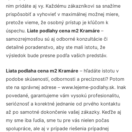
nim pridáte aj vy. Každému zákazníkovi sa snažíme
prispôsobiť a vyhovieť v maximálnej možnej miere,
pretože vieme, že osobný prístup je kľúčom k
úspechu.
Liate podlahy cena m2 Kramáre
–
samozrejmosťou sú aj odborné konzultácie či
detailné poradenstvo, aby ste mali istotu, že
výsledok bude presne podľa vašich predstáv.
Liata podlaha cena m2 Kramáre
– hľadáte istotu v
podobe skúseností, odbornosti a precíznosti? Potom
ste na správnej adrese – www.lejeme-podlahy.sk. Inak
povedané, garantujeme vám vysokú profesionalitu,
serióznosť a korektné jednanie od prvého kontaktu
až po samotné dokončenie vašej zákazky. Keďže aj
my sme iba ľudia, sme tu pre vás nielen počas
spolupráce, ale aj v prípade riešenia prípadnej