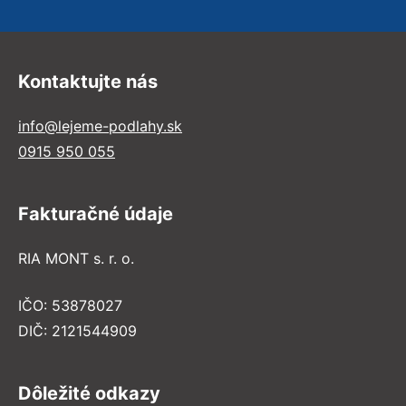
Kontaktujte nás
info@lejeme-podlahy.sk
0915 950 055
Fakturačné údaje
RIA MONT s. r. o.
IČO: 53878027
DIČ: 2121544909
Dôležité odkazy