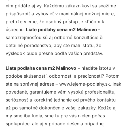
nim pridáte aj vy. Každému zákazníkovi sa snažíme
prispôsobiť a vyhovieť v maximálnej možnej miere,
pretože vieme, že osobný prístup je kľúčom k
úspechu.
Liate podlahy cena m2 Malinovo
–
samozrejmosťou sú aj odborné konzultácie či
detailné poradenstvo, aby ste mali istotu, že
výsledok bude presne podľa vašich predstáv.
Liata podlaha cena m2 Malinovo
– hľadáte istotu v
podobe skúseností, odbornosti a precíznosti? Potom
ste na správnej adrese – www.lejeme-podlahy.sk. Inak
povedané, garantujeme vám vysokú profesionalitu,
serióznosť a korektné jednanie od prvého kontaktu
až po samotné dokončenie vašej zákazky. Keďže aj
my sme iba ľudia, sme tu pre vás nielen počas
spolupráce, ale aj v prípade riešenia prípadnej