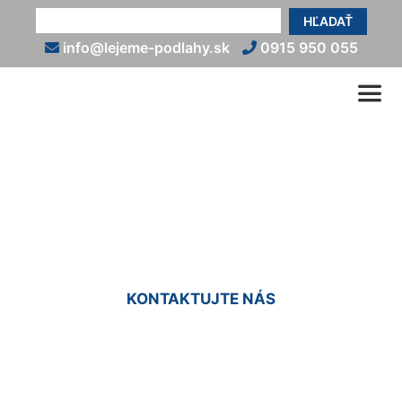
HĽADAŤ
info@lejeme-podlahy.sk
0915 950 055
Liate podlahy cena za m2
Malinovo
KONTAKTUJTE NÁS