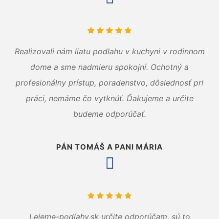
Realizovali nám liatu podlahu v kuchyni v rodinnom
dome a sme nadmieru spokojní. Ochotný a
profesionálny prístup, poradenstvo, dôslednosť pri
práci, nemáme čo vytknúť. Ďakujeme a určite
budeme odporúčať.
PÁN TOMÁŠ A PANI MÁRIA
Lejeme-podlahy.sk určite odporúčam, sú to