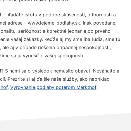
f
– hľadáte istotu v podobe skúseností, odbornosti a
nej adrese – www.lejeme-podlahy.sk. Inak povedané,
nalitu, serióznosť a korektné jednanie od prvého
nie vašej zákazky. Keďže aj my sme iba ľudia, sme tu
 ale aj v prípade riešenia prípadnej nespokojnosti,
me sa ju vyriešiť k vašej spokojnosti.
f
? S nami sa o výsledok nemusíte obávať. Neváhajte a
ií. Prezrite si aj ďalšie naše služby, ako napríklad
thof
,
Vyrovnanie podlahy poterom Markthof
.