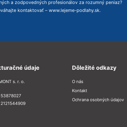
ených a zodpovedných profesionálov za rozumný peniaz?
eváhajte kontaktovať – www.lejeme-podlahy.sk.
kturačné údaje
Dôležité odkazy
MONT s. r. o.
O nás
Kontakt
: 53878027
Ochrana osobných údajov
: 2121544909