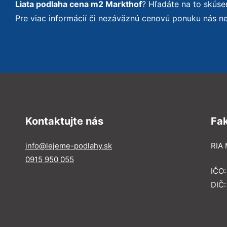
Liata podlaha cena m2 Markthof
? Hľadáte na to skús
Pre viac informácií či nezáväznú cenovú ponuku nás n
Kontaktujte nás
Fa
info@lejeme-podlahy.sk
RIA 
0915 950 055
IČO
DIČ