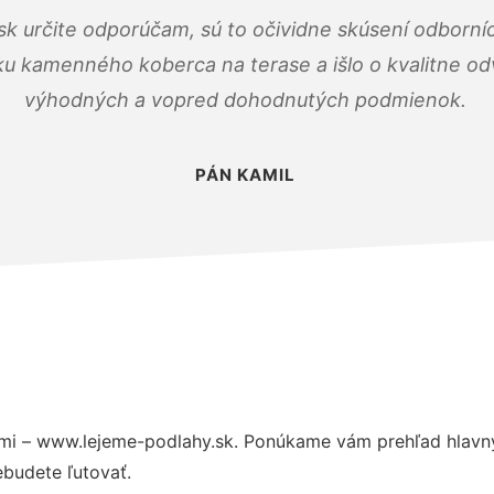
k určite odporúčam, sú to očividne skúsení odborníc
ku kamenného koberca na terase a išlo o kvalitne o
výhodných a vopred dohodnutých podmienok.
PÁN KAMIL
mi – www.lejeme-podlahy.sk. Ponúkame vám prehľad hlavný
budete ľutovať.