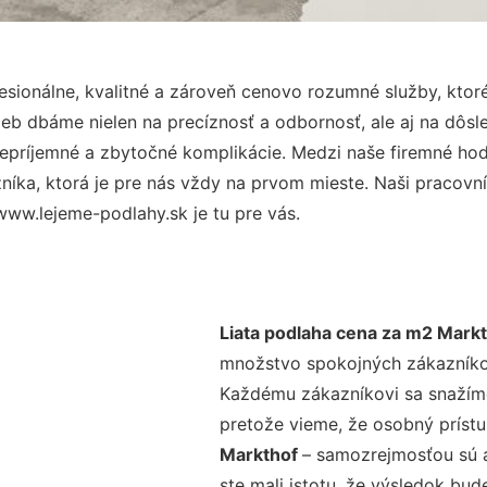
sionálne, kvalitné a zároveň cenovo rozumné služby, ktor
užieb dbáme nielen na precíznosť a odbornosť, ale aj na dôs
ríjemné a zbytočné komplikácie. Medzi naše firemné hodno
ka, ktorá je pre nás vždy na prvom mieste. Naši pracovníc
ww.lejeme-podlahy.sk je tu pre vás.
Liata podlaha cena za m2 Mark
množstvo spokojných zákazníkov 
Každému zákazníkovi sa snažíme
pretože vieme, že osobný príst
Markthof
– samozrejmosťou sú a
ste mali istotu, že výsledok bud