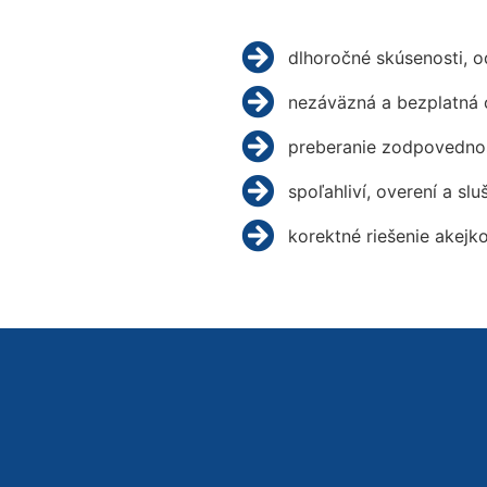
dlhoročné skúsenosti, 
nezáväzná a bezplatná 
preberanie zodpovednos
spoľahliví, overení a slu
korektné riešenie akejk