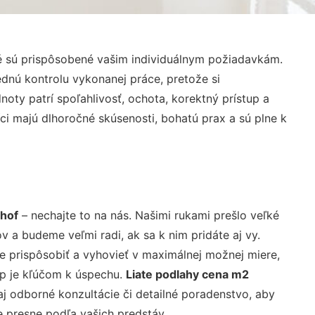
é sú prispôsobené vašim individuálnym požiadavkám.
lednú kontrolu vykonanej práce, pretože si
ty patrí spoľahlivosť, ochota, korektný prístup a
i majú dlhoročné skúsenosti, bohatú prax a sú plne k
thof
– nechajte to na nás. Našimi rukami prešlo veľké
a budeme veľmi radi, ak sa k nim pridáte aj vy.
 prispôsobiť a vyhovieť v maximálnej možnej miere,
up je kľúčom k úspechu.
Liate podlahy cena m2
j odborné konzultácie či detailné poradenstvo, aby
e presne podľa vašich predstáv.