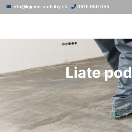
info@lejeme-podlahy.sk
0915 950 055
Liate po