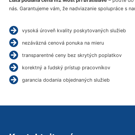
Liata podlaha cena m2 Most pri Bratislave
– poďte do 
nás. Garantujeme vám, že nadviazanie spolupráce s na
vysoká úroveň kvality poskytovaných služieb
nezáväzná cenová ponuka na mieru
transparentné ceny bez skrytých poplatkov
korektný a ľudský prístup pracovníkov
garancia dodania objednaných služieb