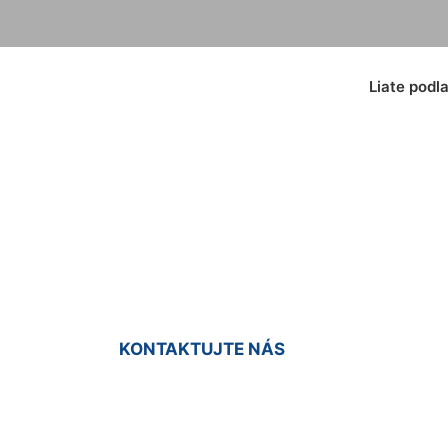
Liate podl
 cena za m2 Most p
KONTAKTUJTE NÁS