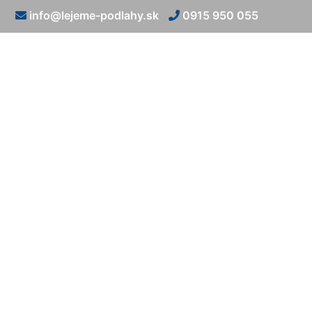
info@lejeme-podlahy.sk
0915 950 055
Liate podlahy