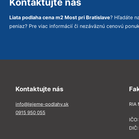
Kontaktujte nás
Liata podlaha cena m2 Most pri Bratislave
? Hľadáte n
peniaz? Pre viac informácií či nezáväznú cenovú ponu
Kontaktujte nás
Fa
info@lejeme-podlahy.sk
RIA 
0915 950 055
IČO
DIČ