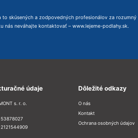
a to skúsených a zodpovedných profesionálov za rozumný
ku nás neváhajte kontaktovať – www.lejeme-podlahy.sk.
kturačné údaje
Dôležité odkazy
MONT s. r. o.
O nás
Kontakt
: 53878027
Ochrana osobných údajov
: 2121544909