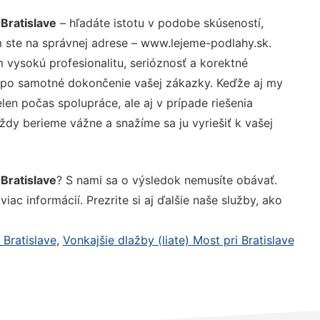
Bratislave
– hľadáte istotu v podobe skúseností,
 ste na správnej adrese – www.lejeme-podlahy.sk.
vysokú profesionalitu, serióznosť a korektné
 po samotné dokončenie vašej zákazky. Keďže aj my
elen počas spolupráce, ale aj v prípade riešenia
ždy berieme vážne a snažíme sa ju vyriešiť k vašej
Bratislave
? S nami sa o výsledok nemusíte obávať.
iac informácií. Prezrite si aj ďalšie naše služby, ako
 Bratislave
,
Vonkajšie dlažby (liate) Most pri Bratislave