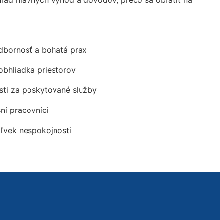
ad hlavných výhod a dôvodov, prečo sa obrátiť na
odbornosť a bohatá prax
obhliadka priestorov
ti za poskytované služby
šní pracovníci
oľvek nespokojnosti