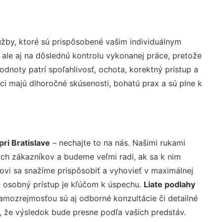
žby, ktoré sú prispôsobené vašim individuálnym
 ale aj na dôslednú kontrolu vykonanej práce, pretože
noty patrí spoľahlivosť, ochota, korektný prístup a
i majú dlhoročné skúsenosti, bohatú prax a sú plne k
ri Bratislave
– nechajte to na nás. Našimi rukami
ch zákazníkov a budeme veľmi radi, ak sa k nim
ovi sa snažíme prispôsobiť a vyhovieť v maximálnej
e osobný prístup je kľúčom k úspechu.
Liate podlahy
amozrejmosťou sú aj odborné konzultácie či detailné
u, že výsledok bude presne podľa vašich predstáv.