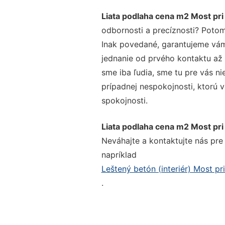
Liata podlaha cena m2 Most pri 
odbornosti a precíznosti? Potom
Inak povedané, garantujeme vám 
jednanie od prvého kontaktu až
sme iba ľudia, sme tu pre vás ni
prípadnej nespokojnosti, ktorú v
spokojnosti.
Liata podlaha cena m2 Most pri 
Neváhajte a kontaktujte nás pre v
napríklad
Leštený betón (interiér) Most pri
.