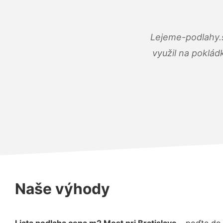
Lejeme-podlahy.s
využil na poklád
Naše výhody