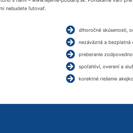
toho s nami – www.lejeme-podlahy.sk. Ponúkame vám prehľ
mi nebudete ľutovať.
dlhoročné skúsenosti, 
nezáväzná a bezplatná 
preberanie zodpovednos
spoľahliví, overení a slu
korektné riešenie akejk