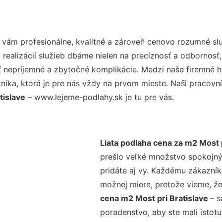
vám profesionálne, kvalitné a zároveň cenovo rozumné slu
realizácií služieb dbáme nielen na precíznosť a odbornosť,
nepríjemné a zbytočné komplikácie. Medzi naše firemné hod
ka, ktorá je pre nás vždy na prvom mieste. Naši pracovníc
tislave
– www.lejeme-podlahy.sk je tu pre vás.
Liata podlaha cena za m2 Most p
prešlo veľké množstvo spokojný
pridáte aj vy. Každému zákazník
možnej miere, pretože vieme, ž
cena m2 Most pri Bratislave
– s
poradenstvo, aby ste mali istot