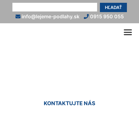
HĽADAŤ
info@lejeme-podlahy.sk
0915 950 055
Liate podlahy cena za m2
Petržalka
KONTAKTUJTE NÁS