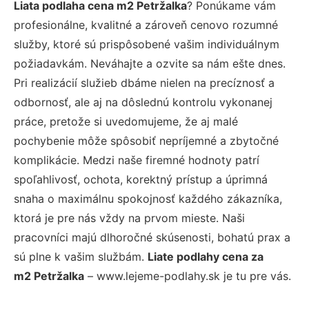
Liata podlaha cena m2 Petržalka
? Ponúkame vám
profesionálne, kvalitné a zároveň cenovo rozumné
služby, ktoré sú prispôsobené vašim individuálnym
požiadavkám. Neváhajte a ozvite sa nám ešte dnes.
Pri realizácií služieb dbáme nielen na precíznosť a
odbornosť, ale aj na dôslednú kontrolu vykonanej
práce, pretože si uvedomujeme, že aj malé
pochybenie môže spôsobiť nepríjemné a zbytočné
komplikácie. Medzi naše firemné hodnoty patrí
spoľahlivosť, ochota, korektný prístup a úprimná
snaha o maximálnu spokojnosť každého zákazníka,
ktorá je pre nás vždy na prvom mieste. Naši
pracovníci majú dlhoročné skúsenosti, bohatú prax a
sú plne k vašim službám.
Liate podlahy cena za
m2 Petržalka
– www.lejeme-podlahy.sk je tu pre vás.