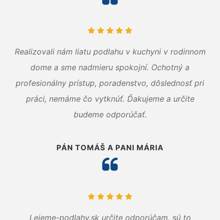
Realizovali nám liatu podlahu v kuchyni v rodinnom
dome a sme nadmieru spokojní. Ochotný a
profesionálny prístup, poradenstvo, dôslednosť pri
práci, nemáme čo vytknúť. Ďakujeme a určite
budeme odporúčať.
PÁN TOMÁŠ A PANI MÁRIA
Lejeme-podlahy.sk určite odporúčam, sú to