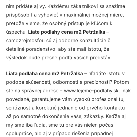
nim pridáte aj vy. Každému zákazníkovi sa snažíme
prispôsobiť a vyhovieť v maximálnej možnej miere,
pretože vieme, že osobný prístup je kľúčom k
úspechu.
Liate podlahy cena m2 Petržalka
–
samozrejmosťou sú aj odborné konzultácie či
detailné poradenstvo, aby ste mali istotu, že
výsledok bude presne podľa vašich predstáv.
Liata podlaha cena m2 Petržalka
– hľadáte istotu v
podobe skúseností, odbornosti a precíznosti? Potom
ste na správnej adrese – www.lejeme-podlahy.sk. Inak
povedané, garantujeme vám vysokú profesionalitu,
serióznosť a korektné jednanie od prvého kontaktu
až po samotné dokončenie vašej zákazky. Keďže aj
my sme iba ľudia, sme tu pre vás nielen počas
spolupráce, ale aj v prípade riešenia prípadnej