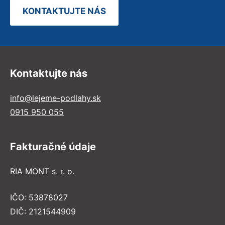
KONTAKTUJTE NÁS
Kontaktujte nás
info@lejeme-podlahy.sk
0915 950 055
Fakturačné údaje
RIA MONT s. r. o.
IČO: 53878027
DIČ: 2121544909