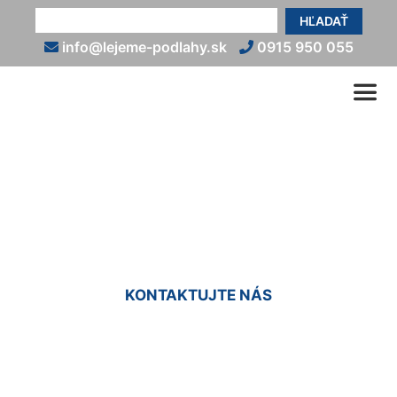
HĽADAŤ
info@lejeme-podlahy.sk
0915 950 055
Liate podlahy cena za m2
Prellenkirchen
KONTAKTUJTE NÁS