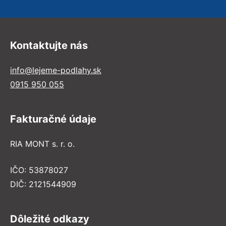
Kontaktujte nás
info@lejeme-podlahy.sk
0915 950 055
Fakturačné údaje
RIA MONT s. r. o.
IČO: 53878027
DIČ: 2121544909
Dôležité odkazy