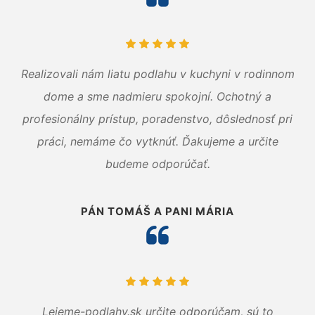
Realizovali nám liatu podlahu v kuchyni v rodinnom
dome a sme nadmieru spokojní. Ochotný a
profesionálny prístup, poradenstvo, dôslednosť pri
práci, nemáme čo vytknúť. Ďakujeme a určite
budeme odporúčať.
PÁN TOMÁŠ A PANI MÁRIA
Lejeme-podlahy.sk určite odporúčam, sú to