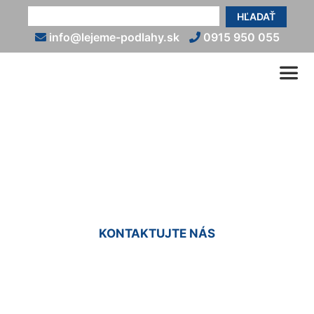
HĽADAŤ
info@lejeme-podlahy.sk
0915 950 055
Liate podlahy cena za m2
Rovinka
KONTAKTUJTE NÁS