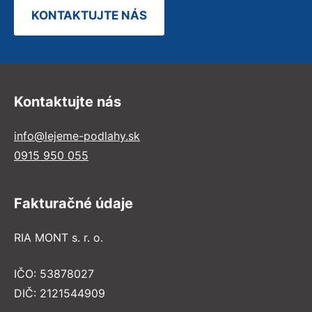
KONTAKTUJTE NÁS
Kontaktujte nás
info@lejeme-podlahy.sk
0915 950 055
Fakturačné údaje
RIA MONT s. r. o.
IČO: 53878027
DIČ: 2121544909