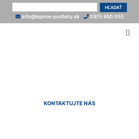
HĽADAŤ
info@lejeme-podlahy.sk
0915 950 055
Liate podlahy cena
Marchegg-Bahnhof
KONTAKTUJTE NÁS