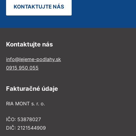
KONTAKTUJTE NÁS
Kontaktujte nás
info@lejeme-podlahy.sk
0915 950 055
Fakturačné údaje
RIA MONT s. r. o.
IČO: 53878027
DIČ: 2121544909