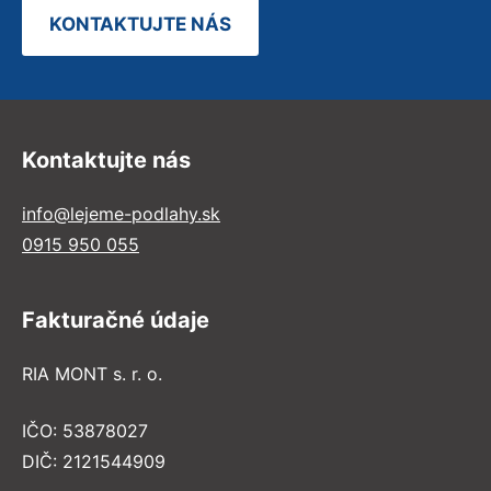
KONTAKTUJTE NÁS
Kontaktujte nás
info@lejeme-podlahy.sk
0915 950 055
Fakturačné údaje
RIA MONT s. r. o.
IČO: 53878027
DIČ: 2121544909