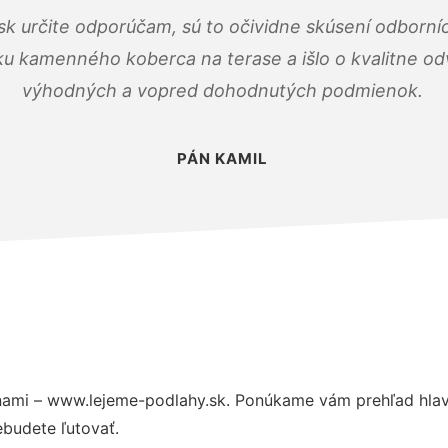
k určite odporúčam, sú to očividne skúsení odborníc
ku kamenného koberca na terase a išlo o kvalitne o
výhodných a vopred dohodnutých podmienok.
PÁN KAMIL
nami – www.lejeme-podlahy.sk. Ponúkame vám prehľad hlavn
budete ľutovať.