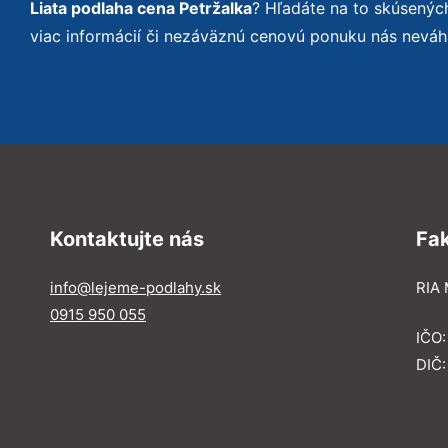
Liata podlaha cena Petržalka
? Hľadáte na to skúsený
viac informácií či nezáväznú cenovú ponuku nás neváh
Kontaktujte nás
Fa
info@lejeme-podlahy.sk
RIA 
0915 950 055
IČO
DIČ