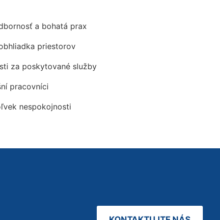
odbornosť a bohatá prax
obhliadka priestorov
ti za poskytované služby
šní pracovníci
oľvek nespokojnosti
KONTAKTUJTE NÁS