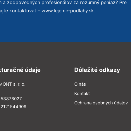
ch a zodpovedných profesionálov za rozumný peniaz? Pre
ajte kontaktovať – www.lejeme-podlahy.sk.
kturačné údaje
Dôležité odkazy
MONT s. r. o.
O nás
Kontakt
: 53878027
Ochrana osobných údajov
: 2121544909