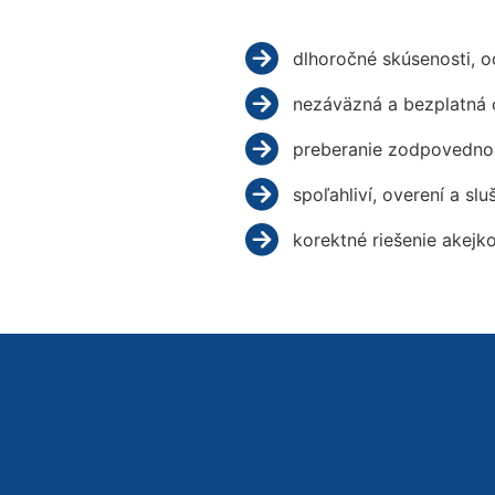
dlhoročné skúsenosti, 
nezáväzná a bezplatná 
preberanie zodpovednos
spoľahliví, overení a slu
korektné riešenie akejk