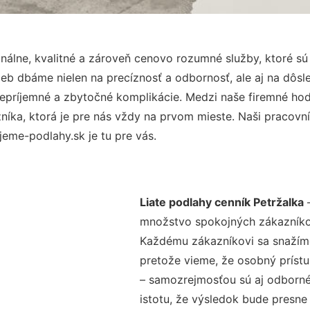
álne, kvalitné a zároveň cenovo rozumné služby, ktoré s
užieb dbáme nielen na precíznosť a odbornosť, ale aj na dôs
ríjemné a zbytočné komplikácie. Medzi naše firemné hodno
ka, ktorá je pre nás vždy na prvom mieste. Naši pracovníc
eme-podlahy.sk je tu pre vás.
Liate podlahy cenník Petržalka
–
množstvo spokojných zákazníkov 
Každému zákazníkovi sa snažíme
pretože vieme, že osobný príst
– samozrejmosťou sú aj odborné 
istotu, že výsledok bude presne