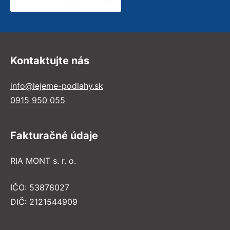
Kontaktujte nás
info@lejeme-podlahy.sk
0915 950 055
Fakturačné údaje
RIA MONT s. r. o.
IČO: 53878027
DIČ: 2121544909