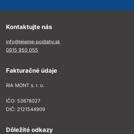
Kontaktujte nás
info@lejeme-podlahy.sk
0915 950 055
Fakturačné údaje
RIA MONT s. r. o.
IČO: 53878027
DIČ: 2121544909
Dôležité odkazy