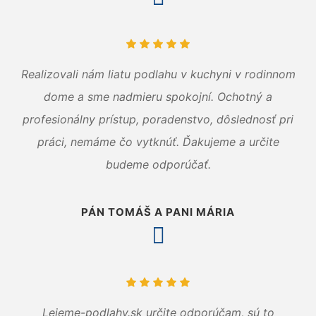
Realizovali nám liatu podlahu v kuchyni v rodinnom
dome a sme nadmieru spokojní. Ochotný a
profesionálny prístup, poradenstvo, dôslednosť pri
práci, nemáme čo vytknúť. Ďakujeme a určite
budeme odporúčať.
PÁN TOMÁŠ A PANI MÁRIA
Lejeme-podlahy.sk určite odporúčam, sú to