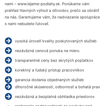
nami – www.lejeme-podlahy.sk. Ponúkame vám
prehľad hlavných výhod a dôvodov, prečo sa obrátiť
na nás. Garantujeme vám, že nadviazanie spolupráce
s nami nebudete ľutovať.
vysoká úroveň kvality poskytovaných služieb
nezáväzná cenová ponuka na mieru
transparentné ceny bez skrytých poplatkov
korektný a ľudský prístup pracovníkov
garancia dodania objednaných služieb
dlhoročné skúsenosti, odbornosť a bohatá prax
nezáväzná a bezplatná obhliadka priestorov
preberanie zodpovednosti za poskytované