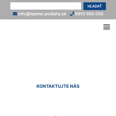
HĽADAŤ
info@lejeme-podlahy.sk
0915 950 055
Liata podlaha do sprchy
Čakany
KONTAKTUJTE NÁS