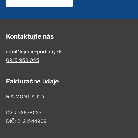
Kontaktujte nás
info@lejeme-podlahy.sk
0915 950 055
Fakturačné údaje
RIA MONT s. r. o.
IČO: 53878027
DIČ: 2121544909