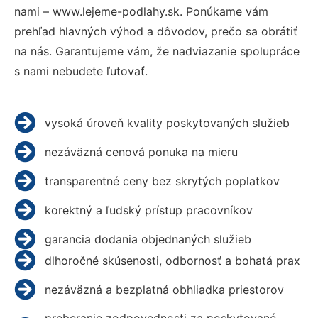
nami – www.lejeme-podlahy.sk. Ponúkame vám
prehľad hlavných výhod a dôvodov, prečo sa obrátiť
na nás. Garantujeme vám, že nadviazanie spolupráce
s nami nebudete ľutovať.
vysoká úroveň kvality poskytovaných služieb
nezáväzná cenová ponuka na mieru
transparentné ceny bez skrytých poplatkov
korektný a ľudský prístup pracovníkov
garancia dodania objednaných služieb
dlhoročné skúsenosti, odbornosť a bohatá prax
nezáväzná a bezplatná obhliadka priestorov
preberanie zodpovednosti za poskytované