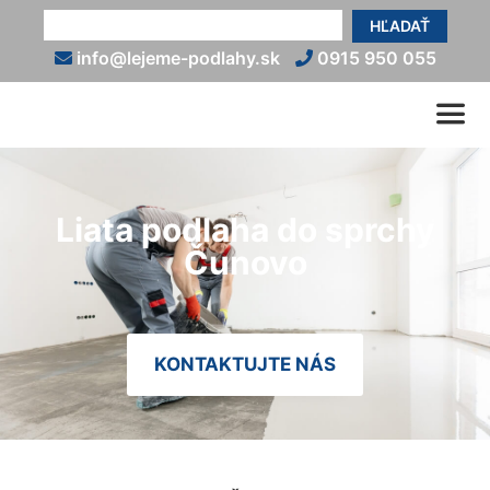
HĽADAŤ
info@lejeme-podlahy.sk
0915 950 055
Liata podlaha do sprchy
Čunovo
KONTAKTUJTE NÁS