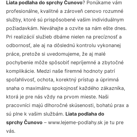
Liata podlaha do sprchy Čunovo
? Ponúkame vám
profesionálne, kvalitné a zároveň cenovo rozumné
služby, ktoré sú prispôsobené vašim individuálnym
požiadavkám. Neváhajte a ozvite sa nám ešte dnes.
Pri realizácií služieb dbáme nielen na precíznosť a
odbornosť, ale aj na dôslednú kontrolu vykonanej
práce, pretože si uvedomujeme, že aj malé
pochybenie môže spôsobiť nepríjemné a zbytočné
komplikácie. Medzi naše firemné hodnoty patrí
spoľahlivosť, ochota, korektný prístup a úprimná
snaha o maximálnu spokojnosť každého zákazníka,
ktorá je pre nás vždy na prvom mieste. Naši
pracovníci majú dlhoročné skúsenosti, bohatú prax a
sú plne k vašim službám.
Liata podlaha do
sprchy Čunovo
– www.lejeme-podlahy.sk je tu pre
vás.