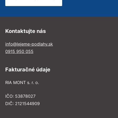
Kontaktujte nás
info@lejeme-podlahy.sk
0915 950 055
Fakturačné údaje
RIA MONT s. r. o.
IČO: 53878027
DIČ: 2121544909