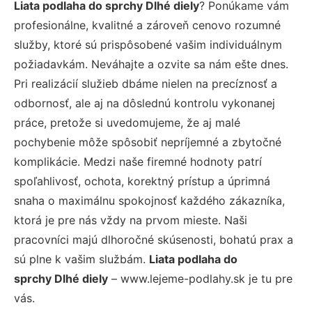
Liata podlaha do sprchy Dlhé diely
? Ponúkame vám
profesionálne, kvalitné a zároveň cenovo rozumné
služby, ktoré sú prispôsobené vašim individuálnym
požiadavkám. Neváhajte a ozvite sa nám ešte dnes.
Pri realizácií služieb dbáme nielen na precíznosť a
odbornosť, ale aj na dôslednú kontrolu vykonanej
práce, pretože si uvedomujeme, že aj malé
pochybenie môže spôsobiť nepríjemné a zbytočné
komplikácie. Medzi naše firemné hodnoty patrí
spoľahlivosť, ochota, korektný prístup a úprimná
snaha o maximálnu spokojnosť každého zákazníka,
ktorá je pre nás vždy na prvom mieste. Naši
pracovníci majú dlhoročné skúsenosti, bohatú prax a
sú plne k vašim službám.
Liata podlaha do
sprchy Dlhé diely
– www.lejeme-podlahy.sk je tu pre
vás.