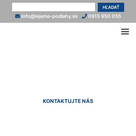
HĽADAŤ
info@lejeme-podlahy.sk
0915 950 055
Liata podlaha do sprchy
Dlhé diely
KONTAKTUJTE NÁS