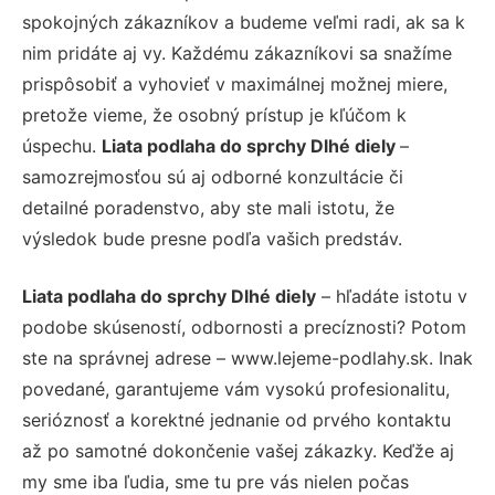
spokojných zákazníkov a budeme veľmi radi, ak sa k
nim pridáte aj vy. Každému zákazníkovi sa snažíme
prispôsobiť a vyhovieť v maximálnej možnej miere,
pretože vieme, že osobný prístup je kľúčom k
úspechu.
Liata podlaha do sprchy Dlhé diely
–
samozrejmosťou sú aj odborné konzultácie či
detailné poradenstvo, aby ste mali istotu, že
výsledok bude presne podľa vašich predstáv.
Liata podlaha do sprchy Dlhé diely
– hľadáte istotu v
podobe skúseností, odbornosti a precíznosti? Potom
ste na správnej adrese – www.lejeme-podlahy.sk. Inak
povedané, garantujeme vám vysokú profesionalitu,
serióznosť a korektné jednanie od prvého kontaktu
až po samotné dokončenie vašej zákazky. Keďže aj
my sme iba ľudia, sme tu pre vás nielen počas