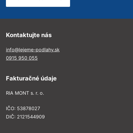
Kontaktujte nás
info@lejeme-podlahy.sk
0915 950 055
Fakturačné údaje
RIA MONT s. r. o.
IČO: 53878027
DIČ: 2121544909