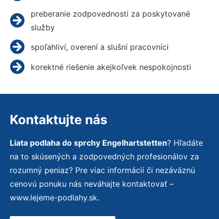
preberanie zodpovednosti za poskytované
služby
spoľahliví, overení a slušní pracovníci
korektné riešenie akejkoľvek nespokojnosti
Kontaktujte nás
Liata podlaha do sprchy Engelhartstetten
? Hľadáte
na to skúsených a zodpovedných profesionálov za
rozumný peniaz? Pre viac informácií či nezáväznú
cenovú ponuku nás neváhajte kontaktovať –
www.lejeme-podlahy.sk.