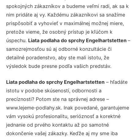
spokojných zákazníkov a budeme veľmi radi, ak sa k
nim pridáte aj vy. Každému zákazníkovi sa snažíme
prispôsobiť a vyhovieť v maximálnej možnej miere,
pretože vieme, že osobný prístup je kľúčom k
úspechu.
Liata podlaha do sprchy Engelhartstetten
–
samozrejmosťou sú aj odborné konzultácie či
detailné poradenstvo, aby ste mali istotu, že
výsledok bude presne podľa vašich predstáv.
Liata podlaha do sprchy Engelhartstetten
– hľadáte
istotu v podobe skúseností, odbornosti a
precíznosti? Potom ste na správnej adrese –
www.lejeme-podlahy.sk. Inak povedané, garantujeme
vám vysokú profesionalitu, serióznosť a korektné
jednanie od prvého kontaktu až po samotné
dokončenie vašej zákazky. Keďže aj my sme iba