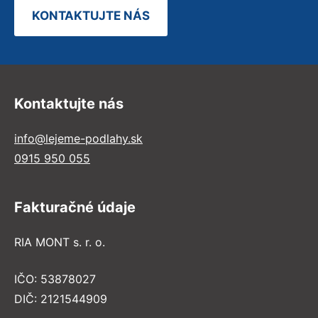
KONTAKTUJTE NÁS
Kontaktujte nás
info@lejeme-podlahy.sk
0915 950 055
Fakturačné údaje
RIA MONT s. r. o.
IČO: 53878027
DIČ: 2121544909