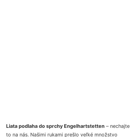
Liata podlaha do sprchy Engelhartstetten
– nechajte
to na nás. Našimi rukami prešlo veľké množstvo