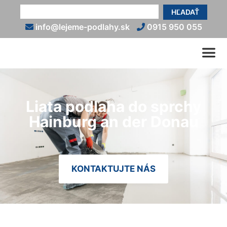
HĽADAŤ
info@lejeme-podlahy.sk
0915 950 055
Liata podlaha do sprchy
Hainburg an der Donau
KONTAKTUJTE NÁS