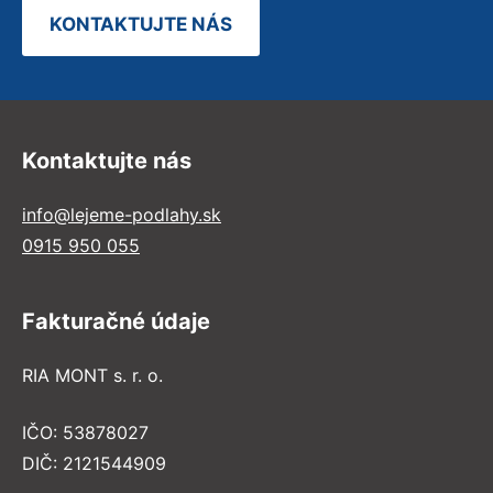
KONTAKTUJTE NÁS
Kontaktujte nás
info@lejeme-podlahy.sk
0915 950 055
Fakturačné údaje
RIA MONT s. r. o.
IČO: 53878027
DIČ: 2121544909