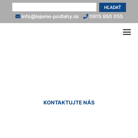
HĽADAŤ
info@lejeme-podlahy.sk
0915 950 055
Liata podlaha do sprchy
Ivanka pri Dunaji
KONTAKTUJTE NÁS