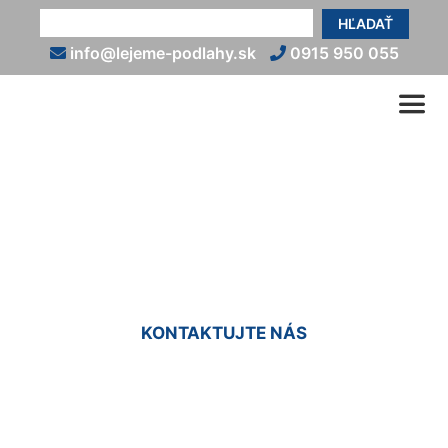
HĽADAŤ
info@lejeme-podlahy.sk
0915 950 055
Liata podlaha do sprchy
Krasňany
KONTAKTUJTE NÁS