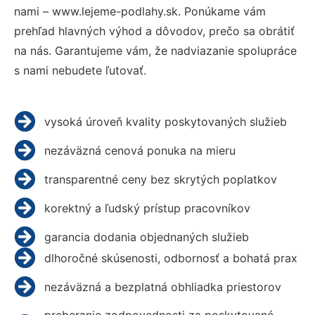
nami – www.lejeme-podlahy.sk. Ponúkame vám
prehľad hlavných výhod a dôvodov, prečo sa obrátiť
na nás. Garantujeme vám, že nadviazanie spolupráce
s nami nebudete ľutovať.
vysoká úroveň kvality poskytovaných služieb
nezáväzná cenová ponuka na mieru
transparentné ceny bez skrytých poplatkov
korektný a ľudský prístup pracovníkov
garancia dodania objednaných služieb
dlhoročné skúsenosti, odbornosť a bohatá prax
nezáväzná a bezplatná obhliadka priestorov
preberanie zodpovednosti za poskytované