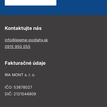
Kontaktujte nás
info@lejeme-podlahy.sk
0915 950 055
Fakturačné údaje
RIA MONT s. r. o.
IČO: 53878027
DIČ: 2121544909