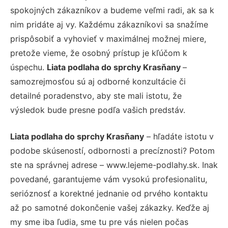
spokojných zákazníkov a budeme veľmi radi, ak sa k
nim pridáte aj vy. Každému zákazníkovi sa snažíme
prispôsobiť a vyhovieť v maximálnej možnej miere,
pretože vieme, že osobný prístup je kľúčom k
úspechu.
Liata podlaha do sprchy Krasňany
–
samozrejmosťou sú aj odborné konzultácie či
detailné poradenstvo, aby ste mali istotu, že
výsledok bude presne podľa vašich predstáv.
Liata podlaha do sprchy Krasňany
– hľadáte istotu v
podobe skúseností, odbornosti a precíznosti? Potom
ste na správnej adrese – www.lejeme-podlahy.sk. Inak
povedané, garantujeme vám vysokú profesionalitu,
serióznosť a korektné jednanie od prvého kontaktu
až po samotné dokončenie vašej zákazky. Keďže aj
my sme iba ľudia, sme tu pre vás nielen počas