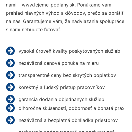
nami – www.lejeme-podlahy.sk. Ponúkame vám
prehľad hlavných výhod a dôvodov, prečo sa obrátiť
na nás. Garantujeme vám, že nadviazanie spolupráce
s nami nebudete ľutovať.
vysoká úroveň kvality poskytovaných služieb
nezáväzná cenová ponuka na mieru
transparentné ceny bez skrytých poplatkov
korektný a ľudský prístup pracovníkov
garancia dodania objednaných služieb
dlhoročné skúsenosti, odbornosť a bohatá prax
nezáväzná a bezplatná obhliadka priestorov
preberanie zodpovednosti za poskytované