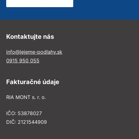
Kontaktujte nás
info@lejeme-podlahy.sk
0915 950 055
Fakturačné údaje
RIA MONT s. r. o.
IČO: 53878027
DIČ: 2121544909