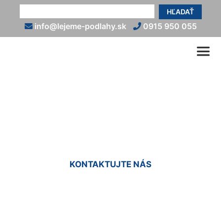
HĽADAŤ
info@lejeme-podlahy.sk
0915 950 055
Liata podlaha do sprchy
Marchegg-Bahnhof
KONTAKTUJTE NÁS