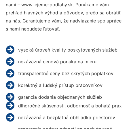
nami – www.lejeme-podlahy.sk. Ponúkame vám
prehľad hlavných výhod a dôvodov, prečo sa obrátiť
na nás. Garantujeme vám, že nadviazanie spolupráce
s nami nebudete ľutovať.
vysoká úroveň kvality poskytovaných služieb
nezáväzná cenová ponuka na mieru
transparentné ceny bez skrytých poplatkov
korektný a ľudský prístup pracovníkov
garancia dodania objednaných služieb
dlhoročné skúsenosti, odbornosť a bohatá prax
nezáväzná a bezplatná obhliadka priestorov
preberanie zodpovednosti za poskytované