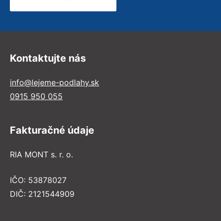
Kontaktujte nás
info@lejeme-podlahy.sk
0915 950 055
Fakturačné údaje
RIA MONT s. r. o.
IČO: 53878027
DIČ: 2121544909