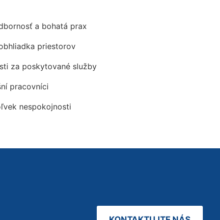
odbornosť a bohatá prax
obhliadka priestorov
ti za poskytované služby
šní pracovníci
oľvek nespokojnosti
KONTAKTUJTE NÁS