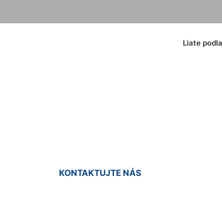
Liate podl
laha do sprchy No
KONTAKTUJTE NÁS