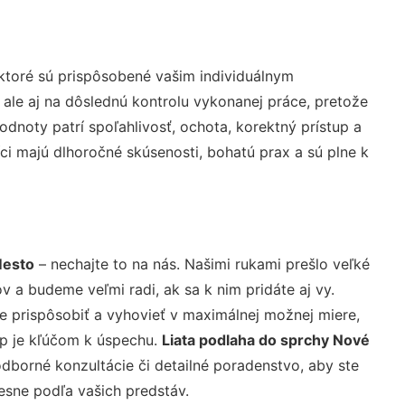
ktoré sú prispôsobené vašim individuálnym
 ale aj na dôslednú kontrolu vykonanej práce, pretože
noty patrí spoľahlivosť, ochota, korektný prístup a
i majú dlhoročné skúsenosti, bohatú prax a sú plne k
Mesto
– nechajte to na nás. Našimi rukami prešlo veľké
a budeme veľmi radi, ak sa k nim pridáte aj vy.
 prispôsobiť a vyhovieť v maximálnej možnej miere,
up je kľúčom k úspechu.
Liata podlaha do sprchy Nové
dborné konzultácie či detailné poradenstvo, aby ste
resne podľa vašich predstáv.