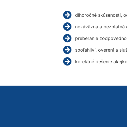
dlhoročné skúsenosti, 
nezáväzná a bezplatná 
preberanie zodpovednos
spoľahliví, overení a slu
korektné riešenie akejk