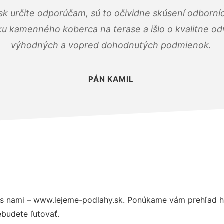
k určite odporúčam, sú to očividne skúsení odborníc
ku kamenného koberca na terase a išlo o kvalitne o
výhodných a vopred dohodnutých podmienok.
PÁN KAMIL
s nami – www.lejeme-podlahy.sk. Ponúkame vám prehľad hl
budete ľutovať.