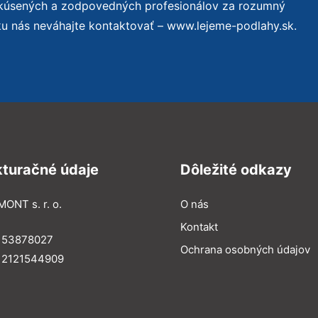
skúsených a zodpovedných profesionálov za rozumný
ku nás neváhajte kontaktovať – www.lejeme-podlahy.sk.
kturačné údaje
Dôležité odkazy
MONT s. r. o.
O nás
Kontakt
: 53878027
Ochrana osobných údajov
: 2121544909