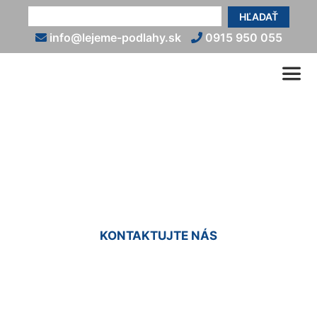
HĽADAŤ
info@lejeme-podlahy.sk
0915 950 055
Liata podlaha do sprchy
Staré Mesto
KONTAKTUJTE NÁS