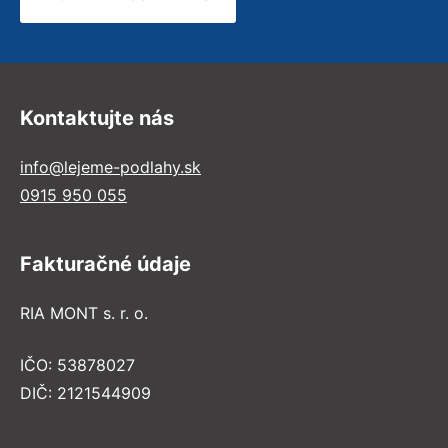
Kontaktujte nás
info@lejeme-podlahy.sk
0915 950 055
Fakturačné údaje
RIA MONT s. r. o.
IČO: 53878027
DIČ: 2121544909