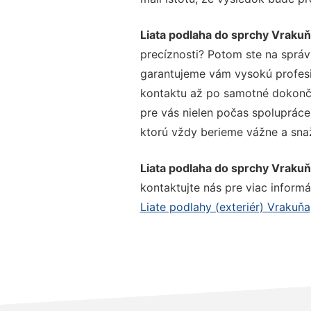
Liata podlaha do sprchy Vraku
precíznosti? Potom ste na správ
garantujeme vám vysokú profesio
kontaktu až po samotné dokonče
pre vás nielen počas spolupráce,
ktorú vždy berieme vážne a snaží
Liata podlaha do sprchy Vraku
kontaktujte nás pre viac informác
Liate podlahy (exteriér) Vrakuňa