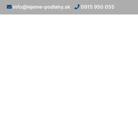
info@lejeme-podlahy.sk
0915 950 055
Liata p