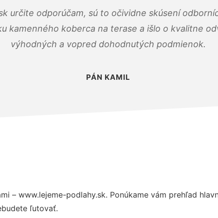
k určite odporúčam, sú to očividne skúsení odborníc
ku kamenného koberca na terase a išlo o kvalitne o
výhodných a vopred dohodnutých podmienok.
PÁN KAMIL
mi – www.lejeme-podlahy.sk. Ponúkame vám prehľad hlavný
budete ľutovať.