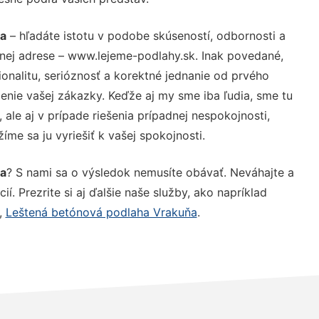
ňa
– hľadáte istotu v podobe skúseností, odbornosti a
nej adrese – www.lejeme-podlahy.sk. Inak povedané,
nalitu, serióznosť a korektné jednanie od prvého
nie vašej zákazky. Keďže aj my sme iba ľudia, sme tu
 ale aj v prípade riešenia prípadnej nespokojnosti,
me sa ju vyriešiť k vašej spokojnosti.
ňa
? S nami sa o výsledok nemusíte obávať. Neváhajte a
ií. Prezrite si aj ďalšie naše služby, ako napríklad
,
Leštená betónová podlaha Vrakuňa
.