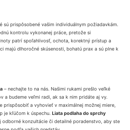
ré sú prispôsobené vašim individuálnym požiadavkám.
lednú kontrolu vykonanej práce, pretože si
ty patrí spoľahlivosť, ochota, korektný prístup a
i majú dlhoročné skúsenosti, bohatú prax a sú plne k
ňa
– nechajte to na nás. Našimi rukami prešlo veľké
a budeme veľmi radi, ak sa k nim pridáte aj vy.
 prispôsobiť a vyhovieť v maximálnej možnej miere,
up je kľúčom k úspechu.
Liata podlaha do sprchy
 odborné konzultácie či detailné poradenstvo, aby ste
resne podľa vašich predstáv.