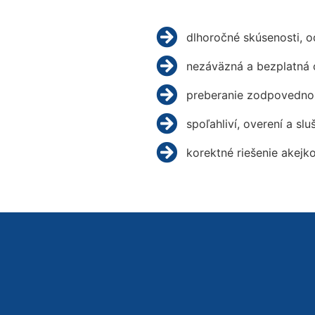
dlhoročné skúsenosti, 
nezáväzná a bezplatná 
preberanie zodpovednos
spoľahliví, overení a slu
korektné riešenie akejk