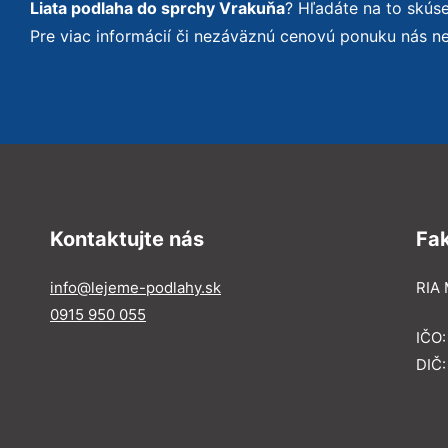
Liata podlaha do sprchy Vrakuňa
? Hľadáte na to skú
Pre viac informácií či nezáväznú cenovú ponuku nás n
Kontaktujte nás
Fa
info@lejeme-podlahy.sk
RIA 
0915 950 055
IČO
DIČ