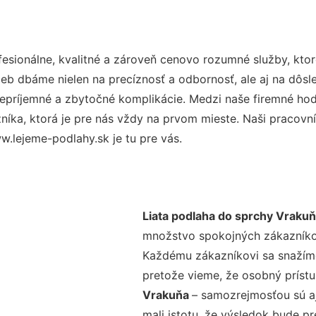
sionálne, kvalitné a zároveň cenovo rozumné služby, kto
užieb dbáme nielen na precíznosť a odbornosť, ale aj na dôs
ríjemné a zbytočné komplikácie. Medzi naše firemné hodno
ka, ktorá je pre nás vždy na prvom mieste. Naši pracovníc
.lejeme-podlahy.sk je tu pre vás.
Liata podlaha do sprchy Vraku
množstvo spokojných zákazníkov 
Každému zákazníkovi sa snažíme
pretože vieme, že osobný príst
Vrakuňa
– samozrejmosťou sú aj
mali istotu, že výsledok bude p