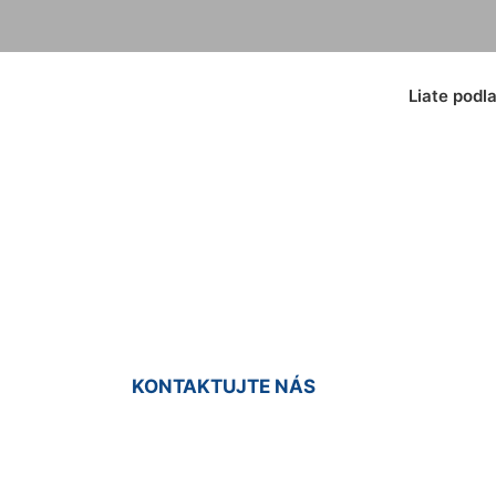
Liate podl
odlaha do sprchy V
KONTAKTUJTE NÁS