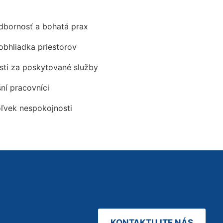
odbornosť a bohatá prax
obhliadka priestorov
ti za poskytované služby
šní pracovníci
oľvek nespokojnosti
KONTAKTUJTE NÁS