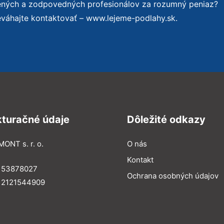
sených a zodpovedných profesionálov za rozumný peniaz?
eváhajte kontaktovať – www.lejeme-podlahy.sk.
kturačné údaje
Dôležité odkazy
MONT s. r. o.
O nás
Kontakt
: 53878027
Ochrana osobných údajov
: 2121544909