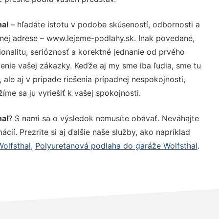
hal
– hľadáte istotu v podobe skúseností, odbornosti a
nej adrese – www.lejeme-podlahy.sk. Inak povedané,
nalitu, serióznosť a korektné jednanie od prvého
nie vašej zákazky. Keďže aj my sme iba ľudia, sme tu
 ale aj v prípade riešenia prípadnej nespokojnosti,
me sa ju vyriešiť k vašej spokojnosti.
hal
? S nami sa o výsledok nemusíte obávať. Neváhajte
ácií. Prezrite si aj ďalšie naše služby, ako napríklad
olfsthal
,
Polyuretanová podlaha do garáže Wolfsthal
.