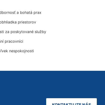
odbornosť a bohatá prax
obhliadka priestorov
ti za poskytované služby
šní pracovníci
oľvek nespokojnosti
KONTAKTUJTE NÁS