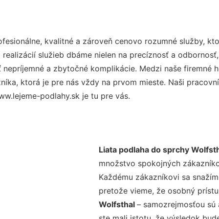
esionálne, kvalitné a zároveň cenovo rozumné služby, kto
realizácií služieb dbáme nielen na precíznosť a odbornosť,
nepríjemné a zbytočné komplikácie. Medzi naše firemné hod
ka, ktorá je pre nás vždy na prvom mieste. Naši pracovníc
w.lejeme-podlahy.sk je tu pre vás.
Liata podlaha do sprchy Wolfst
množstvo spokojných zákazníkov 
Každému zákazníkovi sa snažíme
pretože vieme, že osobný príst
Wolfsthal
– samozrejmosťou sú a
ste mali istotu, že výsledok bud