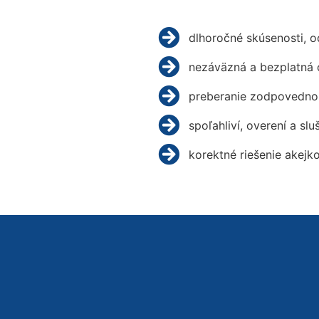
dlhoročné skúsenosti, 
nezáväzná a bezplatná 
preberanie zodpovednos
spoľahliví, overení a slu
korektné riešenie akejk