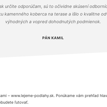
k určite odporúčam, sú to očividne skúsení odborníc
ku kamenného koberca na terase a išlo o kvalitne o
výhodných a vopred dohodnutých podmienok.
PÁN KAMIL
ami – www.lejeme-podlahy.sk. Ponúkame vám prehľad hlavn
budete ľutovať.