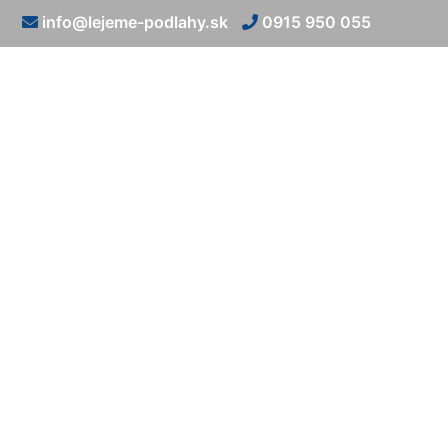
info@lejeme-podlahy.sk
0915 950 055
Liata po