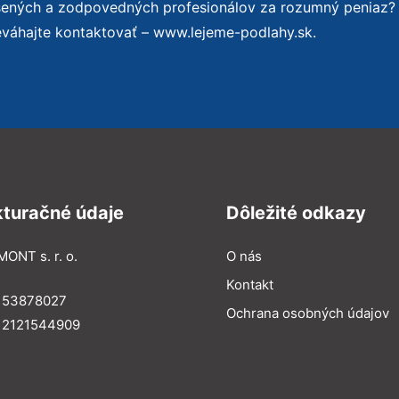
úsených a zodpovedných profesionálov za rozumný peniaz?
eváhajte kontaktovať – www.lejeme-podlahy.sk.
kturačné údaje
Dôležité odkazy
MONT s. r. o.
O nás
Kontakt
: 53878027
Ochrana osobných údajov
: 2121544909