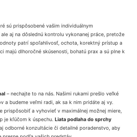
ré sú prispôsobené vašim individuálnym
 ale aj na dôslednú kontrolu vykonanej práce, pretože
noty patrí spoľahlivosť, ochota, korektný prístup a
i majú dlhoročné skúsenosti, bohatú prax a sú plne k
hal
– nechajte to na nás. Našimi rukami prešlo veľké
a budeme veľmi radi, ak sa k nim pridáte aj vy.
 prispôsobiť a vyhovieť v maximálnej možnej miere,
up je kľúčom k úspechu.
Liata podlaha do sprchy
j odborné konzultácie či detailné poradenstvo, aby
e presne podľa vašich predstáv.