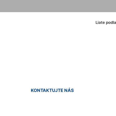
Liate podl
dlaha do sprchy Wo
KONTAKTUJTE NÁS