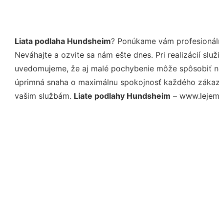
Liata podlaha Hundsheim
? Ponúkame vám profesionáln
Neváhajte a ozvite sa nám ešte dnes. Pri realizácií sl
uvedomujeme, že aj malé pochybenie môže spôsobiť nep
úprimná snaha o maximálnu spokojnosť každého zákazní
vašim službám.
Liate podlahy Hundsheim
– www.lejeme