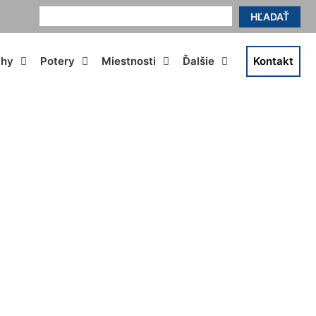
HĽADAŤ
ahy
Potery
Miestnosti
Ďalšie
Kontakt
eim