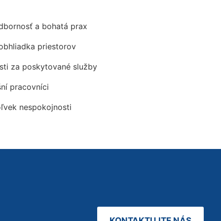
odbornosť a bohatá prax
obhliadka priestorov
ti za poskytované služby
šní pracovníci
oľvek nespokojnosti
KONTAKTUJTE NÁS