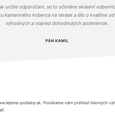
k určite odporúčam, sú to očividne skúsení odborníc
ku kamenného koberca na terase a išlo o kvalitne o
výhodných a vopred dohodnutých podmienok.
PÁN KAMIL
w.lejeme-podlahy.sk. Ponúkame vám prehľad hlavných výho
ať.