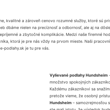
e, kvalitné a zároveň cenovo rozumné služby, ktoré sú p
užieb dbáme nielen na precíznosť a odbornosť, ale aj na dôs
ríjemné a zbytočné komplikácie. Medzi naše firemné hodno
ka, ktorá je pre nás vždy na prvom mieste. Naši pracovníc
-podlahy.sk je tu pre vás.
Vylievané podlahy Hundsheim
–
množstvo spokojných zákazníkov 
Každému zákazníkovi sa snažíme
pretože vieme, že osobný príst
Hundsheim
– samozrejmosťou sú
ste mali istotu, že výsledok bud