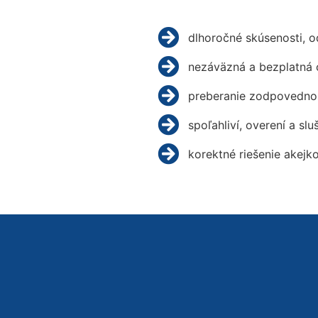
dlhoročné skúsenosti, 
nezáväzná a bezplatná 
preberanie zodpovednos
spoľahliví, overení a slu
korektné riešenie akejk