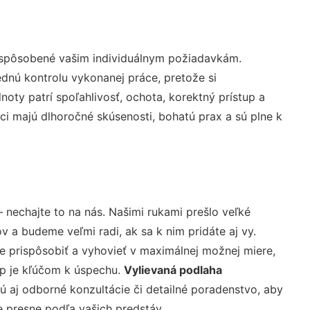
rispôsobené vašim individuálnym požiadavkám.
lednú kontrolu vykonanej práce, pretože si
ty patrí spoľahlivosť, ochota, korektný prístup a
i majú dlhoročné skúsenosti, bohatú prax a sú plne k
 nechajte to na nás. Našimi rukami prešlo veľké
a budeme veľmi radi, ak sa k nim pridáte aj vy.
 prispôsobiť a vyhovieť v maximálnej možnej miere,
up je kľúčom k úspechu.
Vylievaná podlaha
 aj odborné konzultácie či detailné poradenstvo, aby
e presne podľa vašich predstáv.