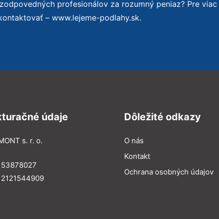
 zodpovedných profesionálov za rozumný peniaz? Pre viac
kontaktovať – www.lejeme-podlahy.sk.
kturačné údaje
Dôležité odkazy
MONT s. r. o.
O nás
Kontakt
: 53878027
Ochrana osobných údajov
: 2121544909