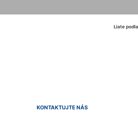
Liate podl
e podlahy Hundsh
KONTAKTUJTE NÁS