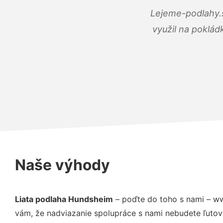
Lejeme-podlahy.s
využil na poklád
Naše výhody
Liata podlaha Hundsheim
– poďte do toho s nami – ww
vám, že nadviazanie spolupráce s nami nebudete ľutov