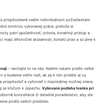
sú prispôsobené vašim individuálnym požiadavkám.
lednú kontrolu vykonanej práce, pretože si
ty patrí spoľahlivosť, ochota, korektný prístup a
i majú dlhoročné skúsenosti, bohatú prax a sú plne k
naji
– nechajte to na nás. Našimi rukami prešlo veľké
a budeme veľmi radi, ak sa k nim pridáte aj vy.
 prispôsobiť a vyhovieť v maximálnej možnej miere,
up je kľúčom k úspechu.
Vylievaná podlaha Ivanka pri
dborné konzultácie či detailné poradenstvo, aby ste
resne podľa vašich predstáv.