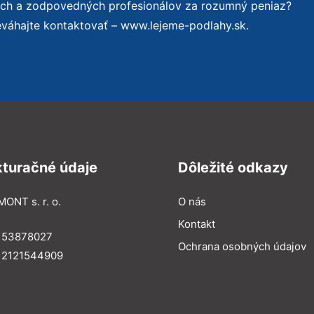
ých a zodpovedných profesionálov za rozumný peniaz?
eváhajte kontaktovať – www.lejeme-podlahy.sk.
kturačné údaje
Dôležité odkazy
MONT s. r. o.
O nás
Kontakt
: 53878027
Ochrana osobných údajov
: 2121544909