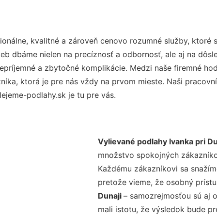
onálne, kvalitné a zároveň cenovo rozumné služby, ktoré 
užieb dbáme nielen na precíznosť a odbornosť, ale aj na dôs
ríjemné a zbytočné komplikácie. Medzi naše firemné hodno
ka, ktorá je pre nás vždy na prvom mieste. Naši pracovníc
ejeme-podlahy.sk je tu pre vás.
Vylievané podlahy Ivanka pri Du
množstvo spokojných zákazníkov 
Každému zákazníkovi sa snažíme
pretože vieme, že osobný príst
Dunaji
– samozrejmosťou sú aj o
mali istotu, že výsledok bude p