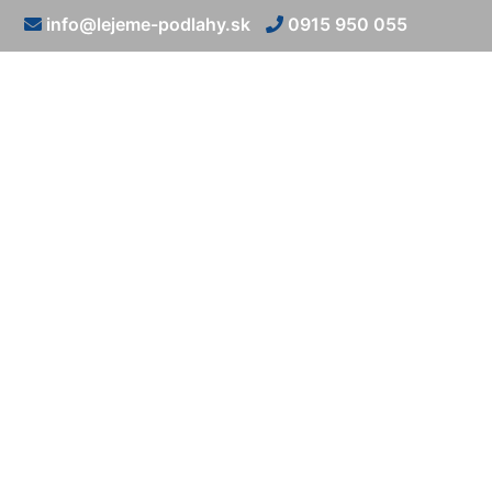
info@lejeme-podlahy.sk
0915 950 055
Liate p