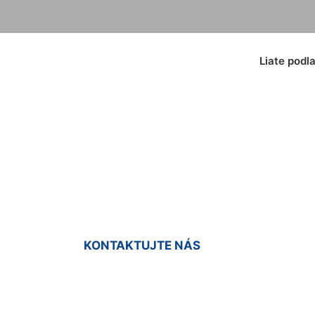
Liate podl
odlahy Ivanka pri 
KONTAKTUJTE NÁS