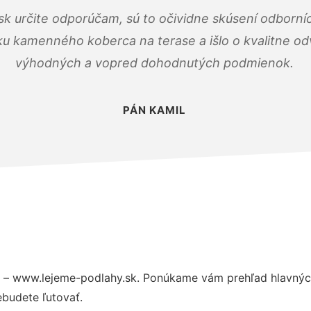
k určite odporúčam, sú to očividne skúsení odborníc
ku kamenného koberca na terase a išlo o kvalitne o
výhodných a vopred dohodnutých podmienok.
PÁN KAMIL
 – www.lejeme-podlahy.sk. Ponúkame vám prehľad hlavných
budete ľutovať.