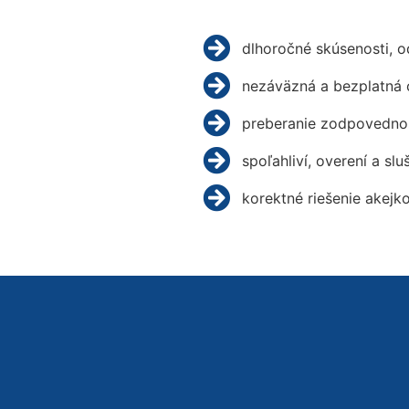
dlhoročné skúsenosti, 
nezáväzná a bezplatná 
preberanie zodpovednos
spoľahliví, overení a slu
korektné riešenie akejk