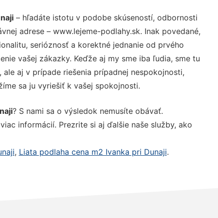
naji
– hľadáte istotu v podobe skúseností, odbornosti
ávnej adrese – www.lejeme-podlahy.sk. Inak povedané,
nalitu, serióznosť a korektné jednanie od prvého
nie vašej zákazky. Keďže aj my sme iba ľudia, sme tu
 ale aj v prípade riešenia prípadnej nespokojnosti,
me sa ju vyriešiť k vašej spokojnosti.
naji
? S nami sa o výsledok nemusíte obávať.
iac informácií. Prezrite si aj ďalšie naše služby, ako
naji
,
Liata podlaha cena m2 Ivanka pri Dunaji
.