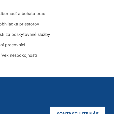
odbornosť a bohatá prax
obhliadka priestorov
ti za poskytované služby
šní pracovníci
oľvek nespokojnosti
KONTAKTUJTE NÁS