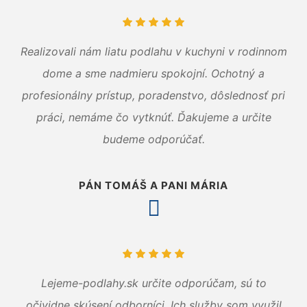
Realizovali nám liatu podlahu v kuchyni v rodinnom
dome a sme nadmieru spokojní. Ochotný a
profesionálny prístup, poradenstvo, dôslednosť pri
práci, nemáme čo vytknúť. Ďakujeme a určite
budeme odporúčať.
PÁN TOMÁŠ A PANI MÁRIA
Lejeme-podlahy.sk určite odporúčam, sú to
očividne skúsení odborníci. Ich služby som využil