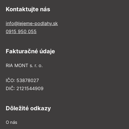
Kontaktujte nás
info@lejeme-podlahy.sk
0915 950 055
Fakturačné údaje
RIA MONT s. r. o.
IČO: 53878027
DIČ: 2121544909
Dôležité odkazy
O nás