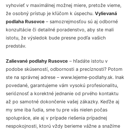
vyhovieť v maximálnej možnej miere, pretože vieme,
že osobný prístup je kľúčom k úspechu.
Vylievaná
podlaha Rusovce
– samozrejmosťou sú aj odborné
konzultácie či detailné poradenstvo, aby ste mali
istotu, že výsledok bude presne podľa vašich
predstáv.
Zalievané podlahy Rusovce
– hľadáte istotu v
podobe skúseností, odbornosti a precíznosti? Potom
ste na správnej adrese – www.lejeme-podlahy.sk. Inak
povedané, garantujeme vám vysokú profesionalitu,
serióznosť a korektné jednanie od prvého kontaktu
až po samotné dokončenie vašej zákazky. Keďže aj
my sme iba ľudia, sme tu pre vás nielen počas
spolupráce, ale aj v prípade riešenia prípadnej
nespokojnosti, ktorú vždy berieme vážne a snažíme