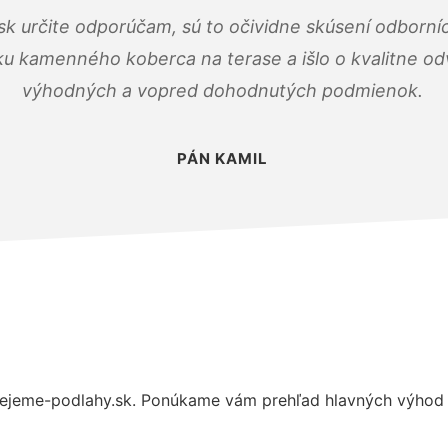
k určite odporúčam, sú to očividne skúsení odborníc
ku kamenného koberca na terase a išlo o kvalitne o
výhodných a vopred dohodnutých podmienok.
PÁN KAMIL
ejeme-podlahy.sk. Ponúkame vám prehľad hlavných výhod a