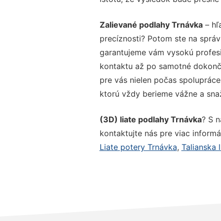
Zalievané podlahy Trnávka
– hľ
precíznosti? Potom ste na správ
garantujeme vám vysokú profesio
kontaktu až po samotné dokonče
pre vás nielen počas spolupráce,
ktorú vždy berieme vážne a snaží
(3D) liate podlahy Trnávka
? S 
kontaktujte nás pre viac informác
Liate potery Trnávka
,
Talianska 