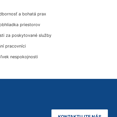
odbornosť a bohatá prax
obhliadka priestorov
ti za poskytované služby
šní pracovníci
oľvek nespokojnosti
KONTAKTUJTE NÁS