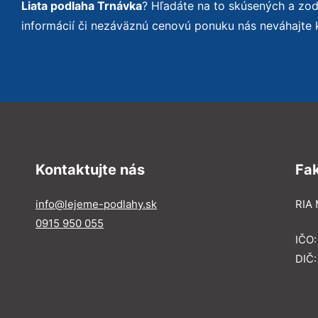
Liata podlaha Trnávka
? Hľadáte na to skúsených a zo
informácií či nezáväznú cenovú ponuku nás neváhajte 
Kontaktujte nás
Fa
info@lejeme-podlahy.sk
RIA 
0915 950 055
IČO
DIČ