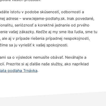
adáte istotu v podobe skúseností, odbornosti a
nej adrese – www.lejeme-podlahy.sk. Inak povedané,
nalitu, serióznosť a korektné jednanie od prvého
nie vašej zákazky. Keďže aj my sme iba ľudia, sme tu
 ale aj v prípade riešenia prípadnej nespokojnosti,
me sa ju vyriešiť k vašej spokojnosti.
nami sa o výsledok nemusíte obávať. Neváhajte a
ií. Prezrite si aj ďalšie naše služby, ako napríklad
liata podlaha Trnávka
.