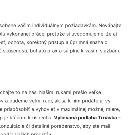
ôsobené vašim individuálnym požiadavkám. Neváhajte
rolu vykonanej práce, pretože si uvedomujeme, že aj
ť, ochota, korektný prístup a úprimná snaha o
 skúsenosti, bohatú prax a sú plne k vašim službám.
chajte to na nás. Našimi rukami prešlo veľké
a budeme veľmi radi, ak sa k nim pridáte aj vy.
 prispôsobiť a vyhovieť v maximálnej možnej miere,
up je kľúčom k úspechu.
Vylievaná podlaha Trnávka
–
nzultácie či detailné poradenstvo, aby ste mali
 podľa vašich predstáv.