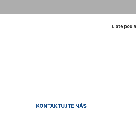
Liate podl
ate podlahy Trnávk
KONTAKTUJTE NÁS