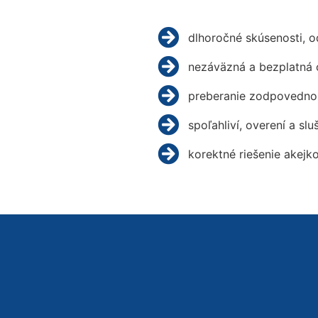
dlhoročné skúsenosti, 
nezáväzná a bezplatná 
preberanie zodpovednos
spoľahliví, overení a slu
korektné riešenie akejk