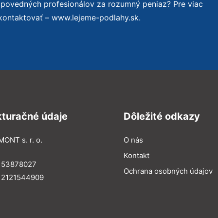
dpovedných profesionálov za rozumný peniaz? Pre viac
kontaktovať – www.lejeme-podlahy.sk.
kturačné údaje
Dôležité odkazy
MONT s. r. o.
O nás
Kontakt
: 53878027
Ochrana osobných údajov
: 2121544909