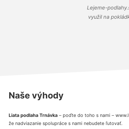
Lejeme-podlahy.s
využil na poklád
Naše výhody
Liata podlaha Trnávka
– poďte do toho s nami – www.l
že nadviazanie spolupráce s nami nebudete ľutovať.