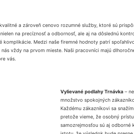
kvalitné a zároveň cenovo rozumné služby, ktoré sú prisp
e nielen na precíznosť a odbornosť, ale aj na dôslednú kont
komplikácie. Medzi naše firemné hodnoty patrí spoľahlivos
 nás vždy na prvom mieste. Naši pracovníci majú dlhoročné
re vás.
Vylievané podlahy Trnávka
– ne
množstvo spokojných zákazníkov 
Každému zákazníkovi sa snažíme
pretože vieme, že osobný príst
samozrejmosťou sú aj odborné ko
istotu, že výsledok bude presne