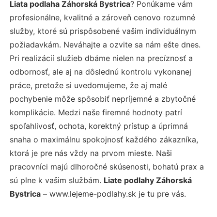
Liata podlaha Záhorská Bystrica
? Ponúkame vám
profesionálne, kvalitné a zároveň cenovo rozumné
služby, ktoré sú prispôsobené vašim individuálnym
požiadavkám. Neváhajte a ozvite sa nám ešte dnes.
Pri realizácií služieb dbáme nielen na precíznosť a
odbornosť, ale aj na dôslednú kontrolu vykonanej
práce, pretože si uvedomujeme, že aj malé
pochybenie môže spôsobiť nepríjemné a zbytočné
komplikácie. Medzi naše firemné hodnoty patrí
spoľahlivosť, ochota, korektný prístup a úprimná
snaha o maximálnu spokojnosť každého zákazníka,
ktorá je pre nás vždy na prvom mieste. Naši
pracovníci majú dlhoročné skúsenosti, bohatú prax a
sú plne k vašim službám.
Liate podlahy Záhorská
Bystrica
– www.lejeme-podlahy.sk je tu pre vás.