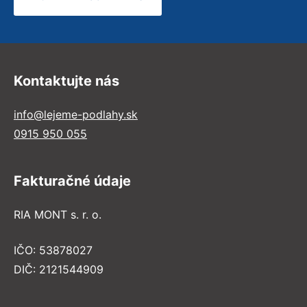
Kontaktujte nás
info@lejeme-podlahy.sk
0915 950 055
Fakturačné údaje
RIA MONT s. r. o.
IČO: 53878027
DIČ: 2121544909