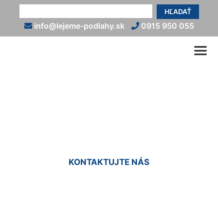
HĽADAŤ
info@lejeme-podlahy.sk
0915 950 055
Liate podlahy Záhorská
Bystrica
KONTAKTUJTE NÁS