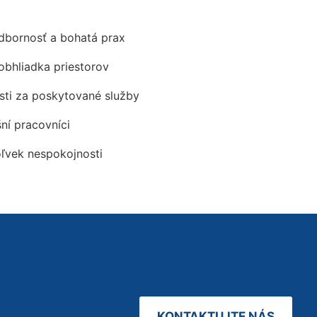
odbornosť a bohatá prax
obhliadka priestorov
ti za poskytované služby
šní pracovníci
oľvek nespokojnosti
KONTAKTUJTE NÁS