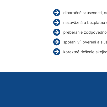
dlhoročné skúsenosti, 
nezáväzná a bezplatná 
preberanie zodpovednos
spoľahliví, overení a slu
korektné riešenie akejk