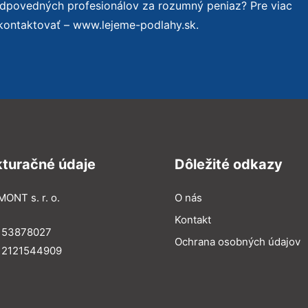
odpovedných profesionálov za rozumný peniaz? Pre viac
kontaktovať – www.lejeme-podlahy.sk.
kturačné údaje
Dôležité odkazy
MONT s. r. o.
O nás
Kontakt
: 53878027
Ochrana osobných údajov
: 2121544909