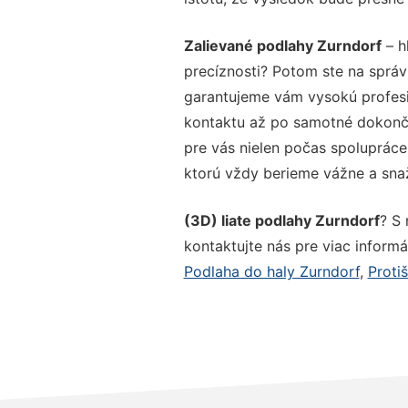
Zalievané podlahy Zurndorf
– h
precíznosti? Potom ste na správ
garantujeme vám vysokú profesio
kontaktu až po samotné dokonče
pre vás nielen počas spolupráce,
ktorú vždy berieme vážne a snaží
(3D) liate podlahy Zurndorf
? S
kontaktujte nás pre viac informác
Podlaha do haly Zurndorf
,
Proti