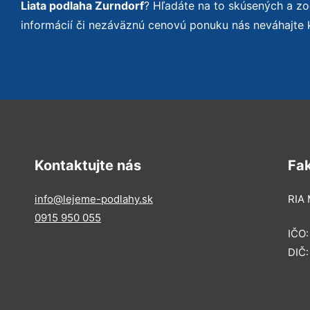
Liata podlaha Zurndorf
? Hľadáte na to skúsených a z
informácií či nezáväznú cenovú ponuku nás neváhajte 
Kontaktujte nás
Fa
info@lejeme-podlahy.sk
RIA 
0915 950 055
IČO
DIČ