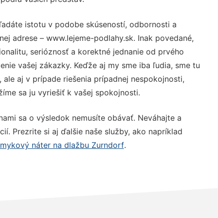
ľadáte istotu v podobe skúseností, odbornosti a
nej adrese – www.lejeme-podlahy.sk. Inak povedané,
nalitu, serióznosť a korektné jednanie od prvého
nie vašej zákazky. Keďže aj my sme iba ľudia, sme tu
 ale aj v prípade riešenia prípadnej nespokojnosti,
me sa ju vyriešiť k vašej spokojnosti.
 nami sa o výsledok nemusíte obávať. Neváhajte a
ií. Prezrite si aj ďalšie naše služby, ako napríklad
šmykový náter na dlažbu Zurndorf
.