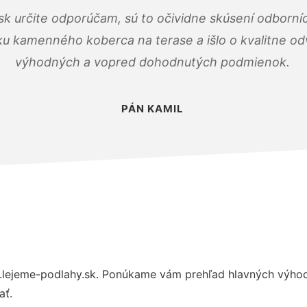
k určite odporúčam, sú to očividne skúsení odborníc
ku kamenného koberca na terase a išlo o kvalitne o
výhodných a vopred dohodnutých podmienok.
PÁN KAMIL
lejeme-podlahy.sk. Ponúkame vám prehľad hlavných výhod 
ať.