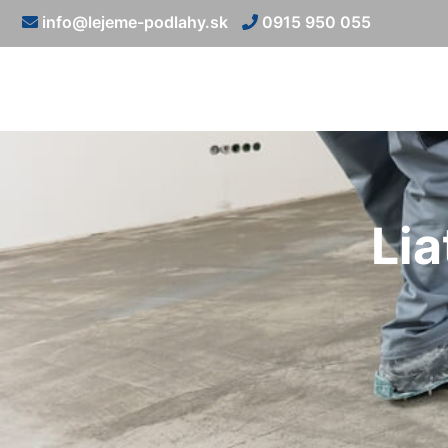
info@lejeme-podlahy.sk
0915 950 055
Lia