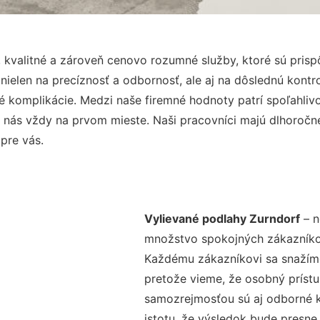
 kvalitné a zároveň cenovo rozumné služby, ktoré sú pris
e nielen na precíznosť a odbornosť, ale aj na dôslednú kont
komplikácie. Medzi naše firemné hodnoty patrí spoľahlivos
 nás vždy na prvom mieste. Naši pracovníci majú dlhoročné
pre vás.
Vylievané podlahy Zurndorf
– n
množstvo spokojných zákazníkov 
Každému zákazníkovi sa snažíme
pretože vieme, že osobný príst
samozrejmosťou sú aj odborné ko
istotu, že výsledok bude presne