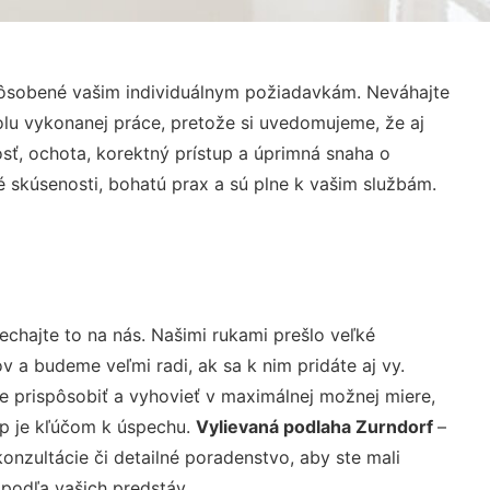
pôsobené vašim individuálnym požiadavkám. Neváhajte
rolu vykonanej práce, pretože si uvedomujeme, že aj
ť, ochota, korektný prístup a úprimná snaha o
 skúsenosti, bohatú prax a sú plne k vašim službám.
echajte to na nás. Našimi rukami prešlo veľké
a budeme veľmi radi, ak sa k nim pridáte aj vy.
 prispôsobiť a vyhovieť v maximálnej možnej miere,
up je kľúčom k úspechu.
Vylievaná podlaha Zurndorf
–
nzultácie či detailné poradenstvo, aby ste mali
 podľa vašich predstáv.