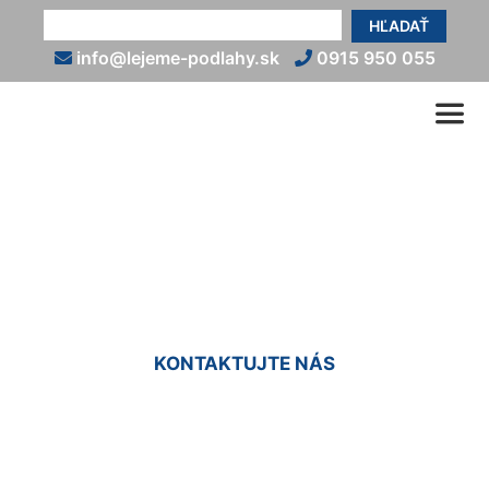
HĽADAŤ
info@lejeme-podlahy.sk
0915 950 055
Liate podlahy so vzorom
Berg
KONTAKTUJTE NÁS