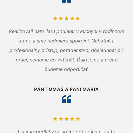
Realizovali nám liatu podlahu v kuchyni v rodinnom
dome a sme nadmieru spokojní. Ochotný a
profesionálny prístup, poradenstvo, dôslednosť pri
práci, nemáme čo vytknúť. Ďakujeme a určite
budeme odporúčať.
PÁN TOMÁŠ A PANI MÁRIA
Lejeme-podlahy.sk určite odporúčam, sú to