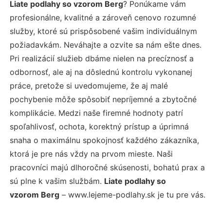
Liate podlahy so vzorom Berg
? Ponúkame vám
profesionálne, kvalitné a zároveň cenovo rozumné
služby, ktoré sú prispôsobené vašim individuálnym
požiadavkám. Neváhajte a ozvite sa nám ešte dnes.
Pri realizácií služieb dbáme nielen na precíznosť a
odbornosť, ale aj na dôslednú kontrolu vykonanej
práce, pretože si uvedomujeme, že aj malé
pochybenie môže spôsobiť nepríjemné a zbytočné
komplikácie. Medzi naše firemné hodnoty patrí
spoľahlivosť, ochota, korektný prístup a úprimná
snaha o maximálnu spokojnosť každého zákazníka,
ktorá je pre nás vždy na prvom mieste. Naši
pracovníci majú dlhoročné skúsenosti, bohatú prax a
sú plne k vašim službám.
Liate podlahy so
vzorom Berg
– www.lejeme-podlahy.sk je tu pre vás.