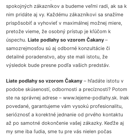
spokojných zákazníkov a budeme veľmi radi, ak sa k
nim pridáte aj vy. Každému zákazníkovi sa snažíme
prispôsobiť a vyhovieť v maximálnej možnej miere,
pretože vieme, že osobný prístup je kľúčom k
úspechu.
Liate podlahy so vzorom Čakany
–
samozrejmosťou sú aj odborné konzultácie či
detailné poradenstvo, aby ste mali istotu, že
výsledok bude presne podľa vašich predstáv.
Liate podlahy so vzorom Čakany
– hľadáte istotu v
podobe skúseností, odbornosti a precíznosti? Potom
ste na správnej adrese – www.lejeme-podlahy.sk. Inak
povedané, garantujeme vám vysokú profesionalitu,
serióznosť a korektné jednanie od prvého kontaktu
až po samotné dokončenie vašej zákazky. Keďže aj
my sme iba ľudia, sme tu pre vás nielen počas