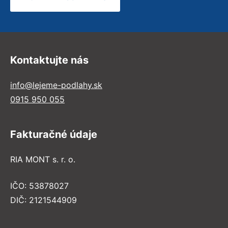
Kontaktujte nás
info@lejeme-podlahy.sk
0915 950 055
Fakturačné údaje
RIA MONT s. r. o.
IČO: 53878027
DIČ: 2121544909