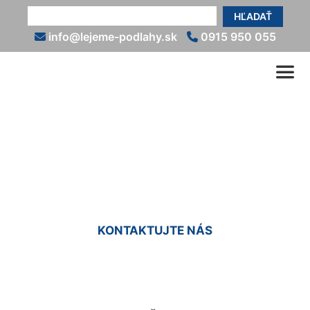
HĽADAŤ
info@lejeme-podlahy.sk
0915 950 055
Liate podlahy so vzorom
Čakany
KONTAKTUJTE NÁS