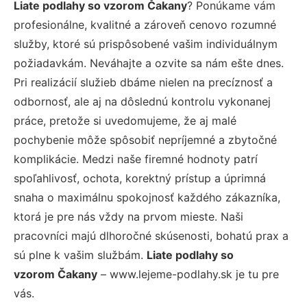
Liate podlahy so vzorom Čakany
? Ponúkame vám
profesionálne, kvalitné a zároveň cenovo rozumné
služby, ktoré sú prispôsobené vašim individuálnym
požiadavkám. Neváhajte a ozvite sa nám ešte dnes.
Pri realizácií služieb dbáme nielen na precíznosť a
odbornosť, ale aj na dôslednú kontrolu vykonanej
práce, pretože si uvedomujeme, že aj malé
pochybenie môže spôsobiť nepríjemné a zbytočné
komplikácie. Medzi naše firemné hodnoty patrí
spoľahlivosť, ochota, korektný prístup a úprimná
snaha o maximálnu spokojnosť každého zákazníka,
ktorá je pre nás vždy na prvom mieste. Naši
pracovníci majú dlhoročné skúsenosti, bohatú prax a
sú plne k vašim službám.
Liate podlahy so
vzorom Čakany
– www.lejeme-podlahy.sk je tu pre
vás.