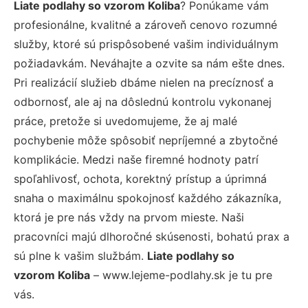
Liate podlahy so vzorom Koliba
? Ponúkame vám
profesionálne, kvalitné a zároveň cenovo rozumné
služby, ktoré sú prispôsobené vašim individuálnym
požiadavkám. Neváhajte a ozvite sa nám ešte dnes.
Pri realizácií služieb dbáme nielen na precíznosť a
odbornosť, ale aj na dôslednú kontrolu vykonanej
práce, pretože si uvedomujeme, že aj malé
pochybenie môže spôsobiť nepríjemné a zbytočné
komplikácie. Medzi naše firemné hodnoty patrí
spoľahlivosť, ochota, korektný prístup a úprimná
snaha o maximálnu spokojnosť každého zákazníka,
ktorá je pre nás vždy na prvom mieste. Naši
pracovníci majú dlhoročné skúsenosti, bohatú prax a
sú plne k vašim službám.
Liate podlahy so
vzorom Koliba
– www.lejeme-podlahy.sk je tu pre
vás.