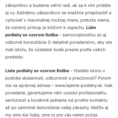
zákazníkov a budeme veľmi radi, ak sa k nim pridáte
aj vy. Každému zákazníkovi sa snažíme prispôsobiť a
vyhovieť v maximálnej možnej miere, pretože vieme,
že osobný prístup je kľúčom k úspechu.
Liate
podlahy so vzorom Koliba
– samozrejmosťou sú aj
odborné konzultácie či detailné poradenstvo, aby ste
mali istotu, že výsledok bude presne podľa vašich
predstáv.
Liate podlahy so vzorom Koliba
– hľadáte istotu v
podobe skúseností, odbornosti a precíznosti? Potom
ste na správnej adrese – www.lejeme-podlahy.sk. Inak
povedané, garantujeme vám vysokú profesionalitu,
serióznosť a korektné jednanie od prvého kontaktu
až po samotné dokončenie vašej zákazky. Keďže aj
my sme iba ľudia, sme tu pre vás nielen počas