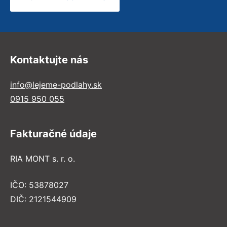
Kontaktujte nás
info@lejeme-podlahy.sk
0915 950 055
Fakturačné údaje
RIA MONT s. r. o.
IČO: 53878027
DIČ: 2121544909