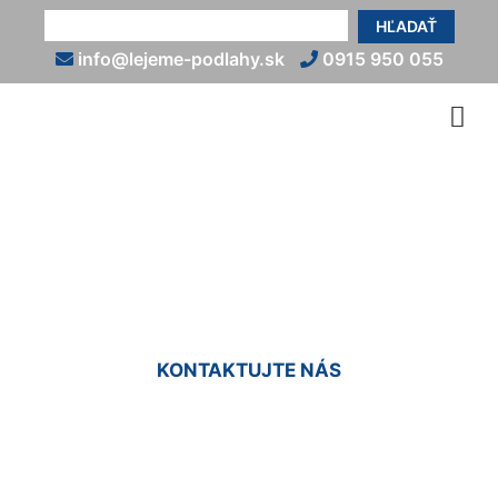
HĽADAŤ
info@lejeme-podlahy.sk
0915 950 055
Liate podlahy so vzorom
Koliba
KONTAKTUJTE NÁS