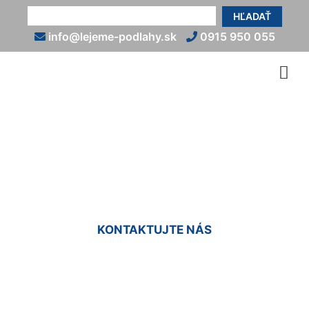
HĽADAŤ
info@lejeme-podlahy.sk
0915 950 055
Liate podlahy so vzorom
Veľká Paka
KONTAKTUJTE NÁS