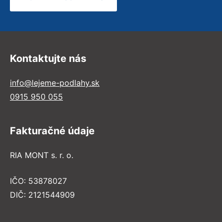
Kontaktujte nás
info@lejeme-podlahy.sk
0915 950 055
Fakturačné údaje
RIA MONT s. r. o.
IČO: 53878027
DIČ: 2121544909