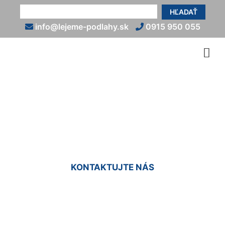
HĽADAŤ
info@lejeme-podlahy.sk
0915 950 055
Liate podlahy so vzorom
Witzeldorf
KONTAKTUJTE NÁS