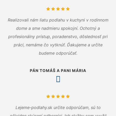
Realizovali nám liatu podlahu v kuchyni v rodinnom
dome a sme nadmieru spokojní. Ochotný a
profesionálny prístup, poradenstvo, dôslednosť pri
práci, nemáme čo vytknúť. Ďakujeme a určite
budeme odporúčať.
PÁN TOMÁŠ A PANI MÁRIA
Lejeme-podlahy.sk určite odporúčam, sú to
očividne skúsení odborníci. Ich služby som využil