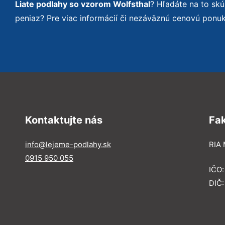
Liate podlahy so vzorom Wolfsthal
? Hľadáte na to sk
peniaz? Pre viac informácií či nezáväznú cenovú ponu
Kontaktujte nás
Fa
info@lejeme-podlahy.sk
RIA 
0915 950 055
IČO
DIČ