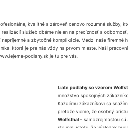
fesionálne, kvalitné a zároveň cenovo rozumné služby, kt
realizácií služieb dbáme nielen na precíznosť a odbornosť,
nepríjemné a zbytočné komplikácie. Medzi naše firemné hod
ka, ktorá je pre nás vždy na prvom mieste. Naši pracovníc
ww.lejeme-podlahy.sk je tu pre vás.
Liate podlahy so vzorom Wolfst
množstvo spokojných zákazníkov 
Každému zákazníkovi sa snažíme
pretože vieme, že osobný príst
Wolfsthal
– samozrejmosťou sú a
ste mali istotu, že výsledok bud