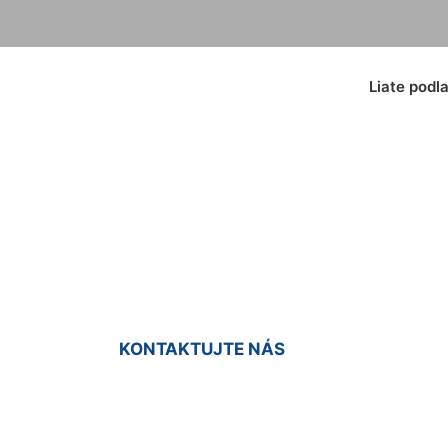
Liate podl
dlahy so vzorom Wo
KONTAKTUJTE NÁS