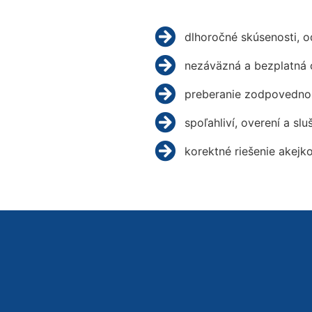
dlhoročné skúsenosti, 
nezáväzná a bezplatná 
preberanie zodpovednos
spoľahliví, overení a slu
korektné riešenie akejk