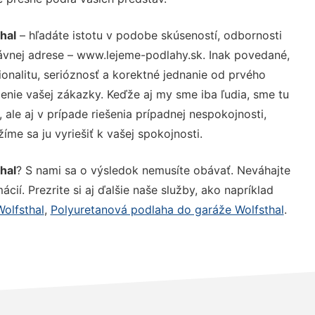
hal
– hľadáte istotu v podobe skúseností, odbornosti
ávnej adrese – www.lejeme-podlahy.sk. Inak povedané,
nalitu, serióznosť a korektné jednanie od prvého
nie vašej zákazky. Keďže aj my sme iba ľudia, sme tu
 ale aj v prípade riešenia prípadnej nespokojnosti,
me sa ju vyriešiť k vašej spokojnosti.
hal
? S nami sa o výsledok nemusíte obávať. Neváhajte
ácií. Prezrite si aj ďalšie naše služby, ako napríklad
olfsthal
,
Polyuretanová podlaha do garáže Wolfsthal
.