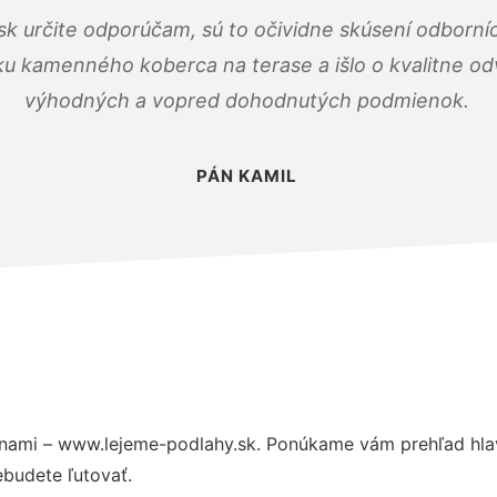
k určite odporúčam, sú to očividne skúsení odborníc
ku kamenného koberca na terase a išlo o kvalitne o
výhodných a vopred dohodnutých podmienok.
PÁN KAMIL
nami – www.lejeme-podlahy.sk. Ponúkame vám prehľad hlav
budete ľutovať.