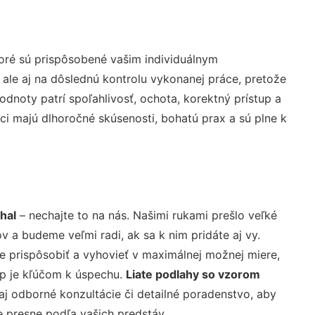
oré sú prispôsobené vašim individuálnym
 ale aj na dôslednú kontrolu vykonanej práce, pretože
noty patrí spoľahlivosť, ochota, korektný prístup a
i majú dlhoročné skúsenosti, bohatú prax a sú plne k
hal
– nechajte to na nás. Našimi rukami prešlo veľké
a budeme veľmi radi, ak sa k nim pridáte aj vy.
 prispôsobiť a vyhovieť v maximálnej možnej miere,
up je kľúčom k úspechu.
Liate podlahy so vzorom
j odborné konzultácie či detailné poradenstvo, aby
e presne podľa vašich predstáv.