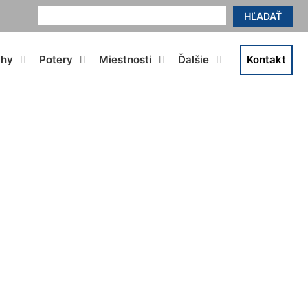
HĽADAŤ
ahy
Potery
Miestnosti
Ďalšie
Kontakt
lfsthal