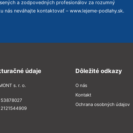
úsených a zodpovedných profesionálov za rozumný
ku nás neváhajte kontaktovať – www.lejeme-podlahy.sk.
kturačné údaje
Dôležité odkazy
MONT s. r. o.
O nás
Kontakt
: 53878027
Ochrana osobných údajov
: 2121544909