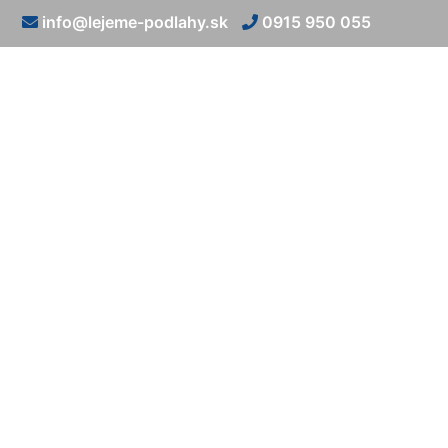
info@lejeme-podlahy.sk
0915 950 055
Liate po