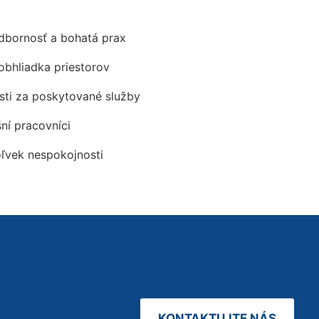
odbornosť a bohatá prax
obhliadka priestorov
ti za poskytované služby
šní pracovníci
oľvek nespokojnosti
KONTAKTUJTE NÁS