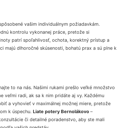
rispôsobené vašim individuálnym požiadavkám.
lednú kontrolu vykonanej práce, pretože si
ty patrí spoľahlivosť, ochota, korektný prístup a
i majú dlhoročné skúsenosti, bohatú prax a sú plne k
ajte to na nás. Našimi rukami prešlo veľké množstvo
veľmi radi, ak sa k nim pridáte aj vy. Každému
biť a vyhovieť v maximálnej možnej miere, pretože
účom k úspechu.
Liate potery Bernolákovo
–
nzultácie či detailné poradenstvo, aby ste mali
 podľa vašich predstáv.