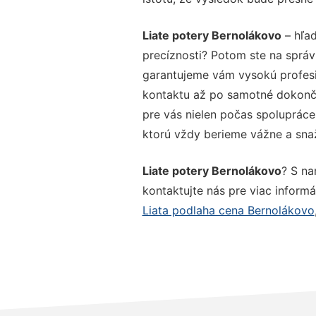
Liate potery Bernolákovo
– hľad
precíznosti? Potom ste na správ
garantujeme vám vysokú profesio
kontaktu až po samotné dokonče
pre vás nielen počas spolupráce,
ktorú vždy berieme vážne a snaží
Liate potery Bernolákovo
? S na
kontaktujte nás pre viac informác
Liata podlaha cena Bernolákovo