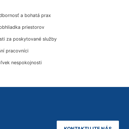
odbornosť a bohatá prax
obhliadka priestorov
ti za poskytované služby
šní pracovníci
oľvek nespokojnosti
KONTAKTUJTE NÁS