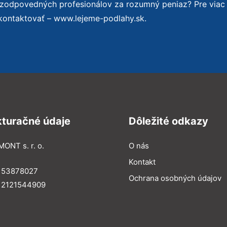
 zodpovedných profesionálov za rozumný peniaz? Pre viac
kontaktovať – www.lejeme-podlahy.sk.
kturačné údaje
Dôležité odkazy
MONT s. r. o.
O nás
Kontakt
: 53878027
Ochrana osobných údajov
: 2121544909