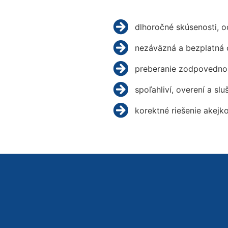
dlhoročné skúsenosti, 
nezáväzná a bezplatná 
preberanie zodpovednos
spoľahliví, overení a slu
korektné riešenie akejk