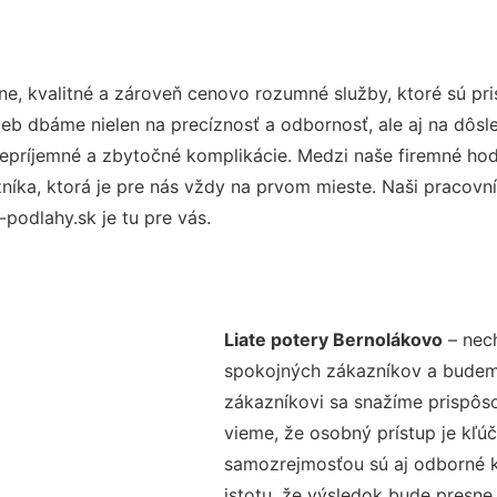
e, kvalitné a zároveň cenovo rozumné služby, ktoré sú p
užieb dbáme nielen na precíznosť a odbornosť, ale aj na dôs
ríjemné a zbytočné komplikácie. Medzi naše firemné hodno
ka, ktorá je pre nás vždy na prvom mieste. Naši pracovníc
podlahy.sk je tu pre vás.
Liate potery Bernolákovo
– nech
spokojných zákazníkov a budeme 
zákazníkovi sa snažíme prispôso
vieme, že osobný prístup je kľ
samozrejmosťou sú aj odborné ko
istotu, že výsledok bude presne