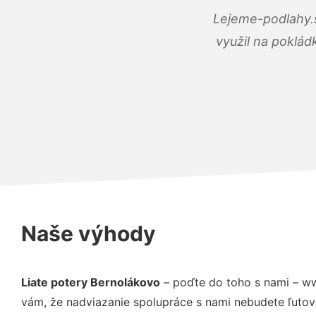
Lejeme-podlahy.s
využil na poklád
Naše výhody
Liate potery Bernolákovo
– poďte do toho s nami – ww
vám, že nadviazanie spolupráce s nami nebudete ľutov