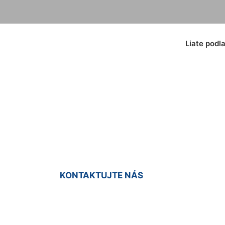
Liate podl
ty poter Bernoláko
KONTAKTUJTE NÁS