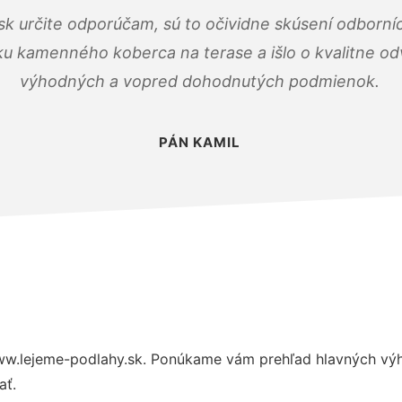
k určite odporúčam, sú to očividne skúsení odborníc
ku kamenného koberca na terase a išlo o kvalitne o
výhodných a vopred dohodnutých podmienok.
PÁN KAMIL
w.lejeme-podlahy.sk. Ponúkame vám prehľad hlavných výho
ať.