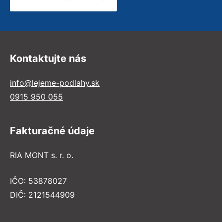
Kontaktujte nás
info@lejeme-podlahy.sk
0915 950 055
Fakturačné údaje
RIA MONT s. r. o.
IČO: 53878027
DIČ: 2121544909