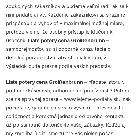
spokojných zákazníkov a budeme veľmi radi, ak sa k
nim pridáte aj vy. Každému zákazníkovi sa snažíme
prispôsobiť a vyhovieť v maximálnej možnej miere,
pretože vieme, že osobný prístup je kľúčom k
úspechu.
Liate potery cena Groißenbrunn
–
samozrejmosťou sú aj odborné konzultácie či
detailné poradenstvo, aby ste mali istotu, že
výsledok bude presne podľa vašich predstáv.
Liate potery cena Groißenbrunn
– hľadáte istotu v
podobe skúseností, odbornosti a precíznosti? Potom
ste na správnej adrese – www.lejeme-podlahy.sk. Inak
povedané, garantujeme vám vysokú profesionalitu,
serióznosť a korektné jednanie od prvého kontaktu
až po samotné dokončenie vašej zákazky. Keďže aj
my sme iba ľudia, sme tu pre vás nielen počas