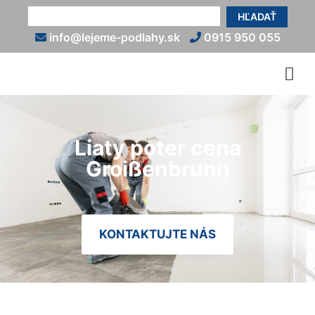
HĽADAŤ
info@lejeme-podlahy.sk
0915 950 055
Liaty poter cena
Groißenbrunn
KONTAKTUJTE NÁS