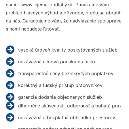
nami – www.lejeme-podlahy.sk. Ponúkame vám
prehľad hlavných výhod a dôvodov, prečo sa obrátiť
na nás. Garantujeme vám, že nadviazanie spolupráce
s nami nebudete ľutovať.
vysoká úroveň kvality poskytovaných služieb
nezáväzná cenová ponuka na mieru
transparentné ceny bez skrytých poplatkov
korektný a ľudský prístup pracovníkov
garancia dodania objednaných služieb
dlhoročné skúsenosti, odbornosť a bohatá prax
nezáväzná a bezplatná obhliadka priestorov
preberanie zodpovednosti za poskytované