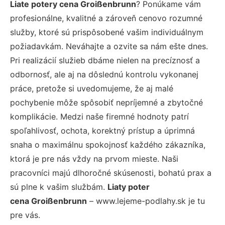
Liate potery cena Groißenbrunn
? Ponúkame vám
profesionálne, kvalitné a zároveň cenovo rozumné
služby, ktoré sú prispôsobené vašim individuálnym
požiadavkám. Neváhajte a ozvite sa nám ešte dnes.
Pri realizácií služieb dbáme nielen na precíznosť a
odbornosť, ale aj na dôslednú kontrolu vykonanej
práce, pretože si uvedomujeme, že aj malé
pochybenie môže spôsobiť nepríjemné a zbytočné
komplikácie. Medzi naše firemné hodnoty patrí
spoľahlivosť, ochota, korektný prístup a úprimná
snaha o maximálnu spokojnosť každého zákazníka,
ktorá je pre nás vždy na prvom mieste. Naši
pracovníci majú dlhoročné skúsenosti, bohatú prax a
sú plne k vašim službám.
Liaty poter
cena Groißenbrunn
– www.lejeme-podlahy.sk je tu
pre vás.