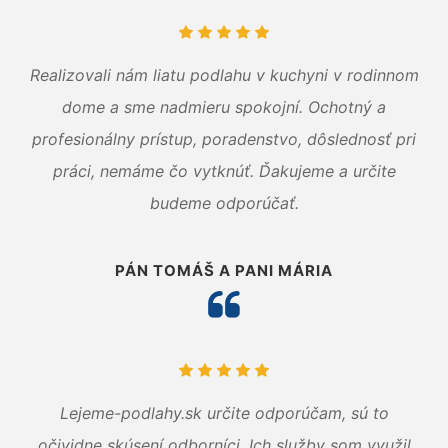
Realizovali nám liatu podlahu v kuchyni v rodinnom
dome a sme nadmieru spokojní. Ochotný a
profesionálny prístup, poradenstvo, dôslednosť pri
práci, nemáme čo vytknúť. Ďakujeme a určite
budeme odporúčať.
PÁN TOMÁŠ A PANI MÁRIA
Lejeme-podlahy.sk určite odporúčam, sú to
očividne skúsení odborníci. Ich služby som využil