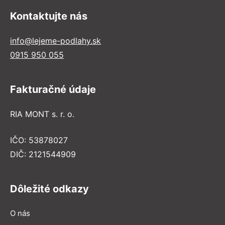
Kontaktujte nás
info@lejeme-podlahy.sk
0915 950 055
Fakturačné údaje
RIA MONT s. r. o.
IČO: 53878027
DIČ: 2121544909
Dôležité odkazy
O nás