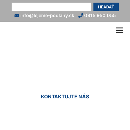
HĽADAŤ
info@lejeme-podlahy.sk
0915 950 055
Liaty poter Devínska Nová
Ves
KONTAKTUJTE NÁS