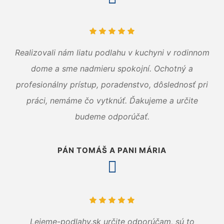
Realizovali nám liatu podlahu v kuchyni v rodinnom
dome a sme nadmieru spokojní. Ochotný a
profesionálny prístup, poradenstvo, dôslednosť pri
práci, nemáme čo vytknúť. Ďakujeme a určite
budeme odporúčať.
PÁN TOMÁŠ A PANI MÁRIA
Lejeme-podlahy.sk určite odporúčam, sú to