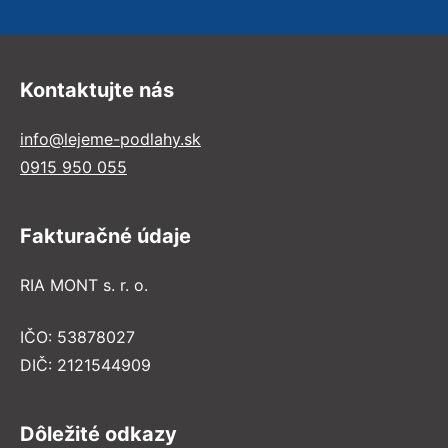
Kontaktujte nás
info@lejeme-podlahy.sk
0915 950 055
Fakturačné údaje
RIA MONT s. r. o.
IČO: 53878027
DIČ: 2121544909
Dôležité odkazy