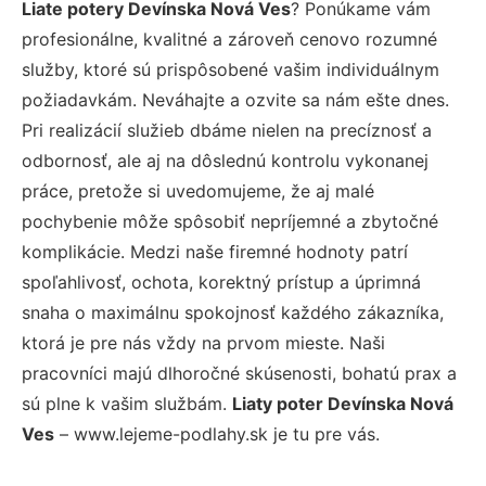
Liate potery Devínska Nová Ves
? Ponúkame vám
profesionálne, kvalitné a zároveň cenovo rozumné
služby, ktoré sú prispôsobené vašim individuálnym
požiadavkám. Neváhajte a ozvite sa nám ešte dnes.
Pri realizácií služieb dbáme nielen na precíznosť a
odbornosť, ale aj na dôslednú kontrolu vykonanej
práce, pretože si uvedomujeme, že aj malé
pochybenie môže spôsobiť nepríjemné a zbytočné
komplikácie. Medzi naše firemné hodnoty patrí
spoľahlivosť, ochota, korektný prístup a úprimná
snaha o maximálnu spokojnosť každého zákazníka,
ktorá je pre nás vždy na prvom mieste. Naši
pracovníci majú dlhoročné skúsenosti, bohatú prax a
sú plne k vašim službám.
Liaty poter Devínska Nová
Ves
– www.lejeme-podlahy.sk je tu pre vás.