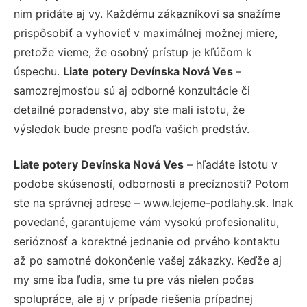
nim pridáte aj vy. Každému zákazníkovi sa snažíme
prispôsobiť a vyhovieť v maximálnej možnej miere,
pretože vieme, že osobný prístup je kľúčom k
úspechu.
Liate potery Devínska Nová Ves
–
samozrejmosťou sú aj odborné konzultácie či
detailné poradenstvo, aby ste mali istotu, že
výsledok bude presne podľa vašich predstáv.
Liate potery Devínska Nová Ves
– hľadáte istotu v
podobe skúseností, odbornosti a precíznosti? Potom
ste na správnej adrese – www.lejeme-podlahy.sk. Inak
povedané, garantujeme vám vysokú profesionalitu,
serióznosť a korektné jednanie od prvého kontaktu
až po samotné dokončenie vašej zákazky. Keďže aj
my sme iba ľudia, sme tu pre vás nielen počas
spolupráce, ale aj v prípade riešenia prípadnej