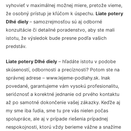
vyhovieť v maximálnej možnej miere, pretože vieme,
že osobný prístup je kľúčom k úspechu.
Liate potery
Dlhé diely
– samozrejmosťou sú aj odborné
konzultácie či detailné poradenstvo, aby ste mali
istotu, že výsledok bude presne podľa vašich
predstáv.
Liate potery Dlhé diely
– hľadáte istotu v podobe
skúseností, odbornosti a precíznosti? Potom ste na
správnej adrese – www.lejeme-podlahy.sk. Inak
povedané, garantujeme vám vysokú profesionalitu,
serióznosť a korektné jednanie od prvého kontaktu
až po samotné dokončenie vašej zákazky. Keďže aj
my sme iba ľudia, sme tu pre vás nielen počas
spolupráce, ale aj v prípade riešenia prípadnej
nespokojnosti, ktorú vždy berieme vážne a snažíme