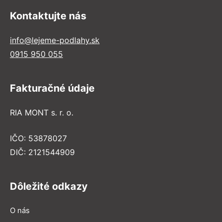
Kontaktujte nás
info@lejeme-podlahy.sk
0915 950 055
Fakturačné údaje
RIA MONT s. r. o.
IČO: 53878027
DIČ: 2121544909
Dôležité odkazy
O nás