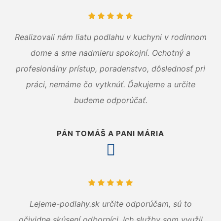
Realizovali nám liatu podlahu v kuchyni v rodinnom
dome a sme nadmieru spokojní. Ochotný a
profesionálny prístup, poradenstvo, dôslednosť pri
práci, nemáme čo vytknúť. Ďakujeme a určite
budeme odporúčať.
PÁN TOMÁŠ A PANI MÁRIA
Lejeme-podlahy.sk určite odporúčam, sú to
očividne skúsení odborníci. Ich služby som využil