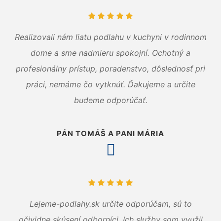
Realizovali nám liatu podlahu v kuchyni v rodinnom
dome a sme nadmieru spokojní. Ochotný a
profesionálny prístup, poradenstvo, dôslednosť pri
práci, nemáme čo vytknúť. Ďakujeme a určite
budeme odporúčať.
PÁN TOMÁŠ A PANI MÁRIA
Lejeme-podlahy.sk určite odporúčam, sú to
očividne skúsení odborníci. Ich služby som využil