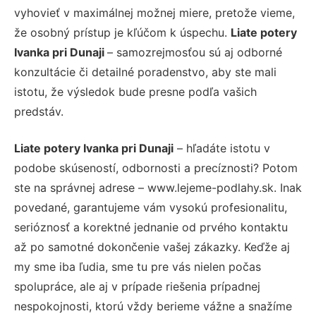
vyhovieť v maximálnej možnej miere, pretože vieme,
že osobný prístup je kľúčom k úspechu.
Liate potery
Ivanka pri Dunaji
– samozrejmosťou sú aj odborné
konzultácie či detailné poradenstvo, aby ste mali
istotu, že výsledok bude presne podľa vašich
predstáv.
Liate potery Ivanka pri Dunaji
– hľadáte istotu v
podobe skúseností, odbornosti a precíznosti? Potom
ste na správnej adrese – www.lejeme-podlahy.sk. Inak
povedané, garantujeme vám vysokú profesionalitu,
serióznosť a korektné jednanie od prvého kontaktu
až po samotné dokončenie vašej zákazky. Keďže aj
my sme iba ľudia, sme tu pre vás nielen počas
spolupráce, ale aj v prípade riešenia prípadnej
nespokojnosti, ktorú vždy berieme vážne a snažíme