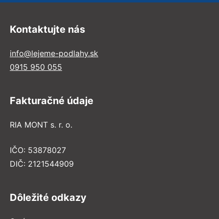
Kontaktujte nás
info@lejeme-podlahy.sk
0915 950 055
Fakturačné údaje
RIA MONT s. r. o.
IČO: 53878027
DIČ: 2121544909
Dôležité odkazy